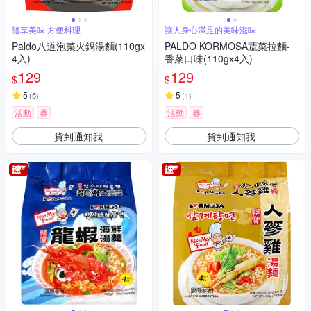
隨享美味 方便料理
讓人身心滿足的美味滋味
Paldo八道泡菜火鍋湯麵(110gx
PALDO KORMOSA蔬菜拉麵-
4入)
香菜口味(110gx4入)
129
129
$
$
5
5
(
5
)
(
1
)
活動
券
活動
券
貨到通知我
貨到通知我