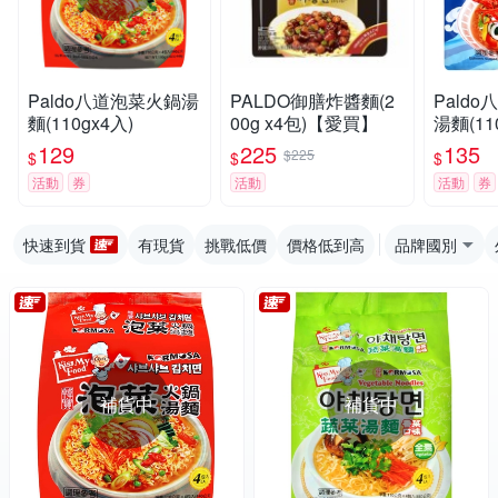
Paldo八道泡菜火鍋湯
PALDO御膳炸醬麵(2
Pald
麵(110gx4入)
00g x4包)【愛買】
湯麵(11
129
225
135
$225
$
$
$
活動
券
活動
活動
券
快速到貨
有現貨
挑戰低價
價格低到高
品牌國別
補貨中
補貨中