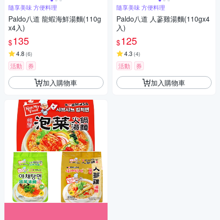
隨享美味 方便料理
隨享美味 方便料理
Paldo八道 龍蝦海鮮湯麵(110g
Paldo八道 人蔘雞湯麵(110gx4
x4入)
入)
135
125
$
$
4.8
4.3
(
6
)
(
4
)
活動
券
活動
券
加入購物車
加入購物車