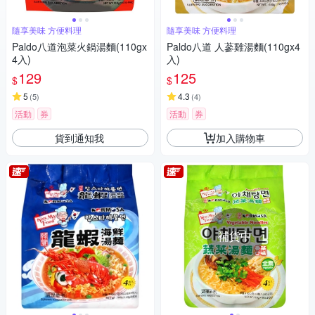
隨享美味 方便料理
隨享美味 方便料理
Paldo八道泡菜火鍋湯麵(110gx
Paldo八道 人蔘雞湯麵(110gx4
4入)
入)
129
125
$
$
5
4.3
(
5
)
(
4
)
活動
券
活動
券
貨到通知我
加入購物車
補貨中