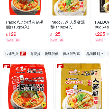
Paldo八道泡菜火鍋湯
Paldo八道 人蔘雞湯
PALD
麵(110gx4入)
麵(110gx4入)
00g x
129
125
225
$
$
$
$
活動
券
活動
券
活動
快速到貨
有現貨
挑戰低價
價格低到高
品牌國別
補貨中