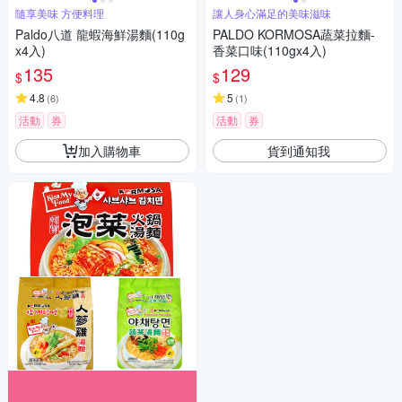
隨享美味 方便料理
讓人身心滿足的美味滋味
Paldo八道 龍蝦海鮮湯麵(110g
PALDO KORMOSA蔬菜拉麵-
x4入)
香菜口味(110gx4入)
135
129
$
$
4.8
5
(
6
)
(
1
)
活動
券
活動
券
加入購物車
貨到通知我