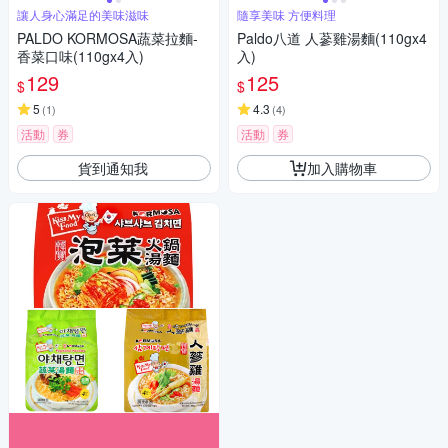
讓人身心滿足的美味滋味
隨享美味 方便料理
PALDO KORMOSA蔬菜拉麵-
Paldo八道 人蔘雞湯麵(110gx4
香菜口味(110gx4入)
入)
129
125
$
$
5
4.3
(
1
)
(
4
)
活動
券
活動
券
貨到通知我
加入購物車