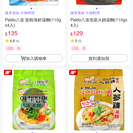
隨享美味 方便料理
隨享美味 方便料理
Paldo八道 龍蝦海鮮湯麵(110g
Paldo八道泡菜火鍋湯麵(110gx
x4入)
4入)
135
129
$
$
4.8
5
(
6
)
(
5
)
活動
券
活動
券
加入購物車
貨到通知我
補貨中