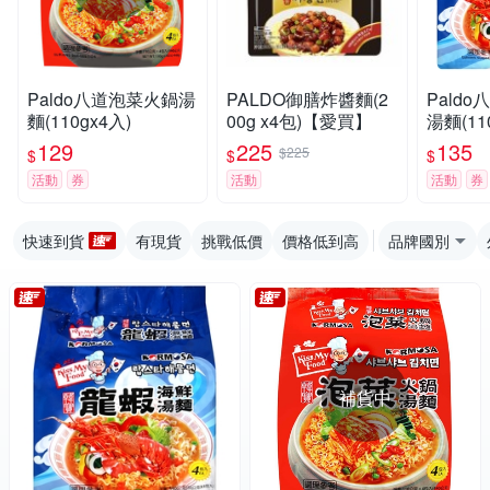
Paldo八道泡菜火鍋湯
PALDO御膳炸醬麵(2
Pald
麵(110gx4入)
00g x4包)【愛買】
湯麵(11
129
225
135
$225
$
$
$
活動
券
活動
活動
券
快速到貨
有現貨
挑戰低價
價格低到高
品牌國別
補貨中