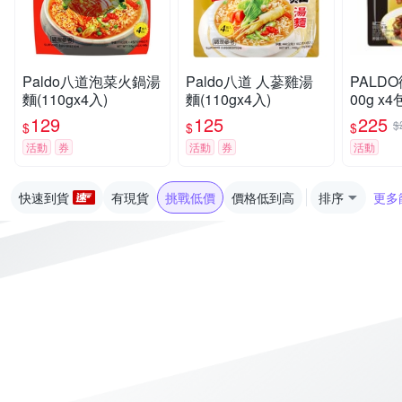
Paldo八道泡菜火鍋湯
Paldo八道 人蔘雞湯
PALD
麵(110gx4入)
麵(110gx4入)
00g x
129
125
225
$
$
$
$
活動
券
活動
券
活動
快速到貨
有現貨
挑戰低價
價格低到高
排序
更多