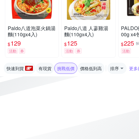
Paldo八道泡菜火鍋湯
Paldo八道 人蔘雞湯
PALD
麵(110gx4入)
麵(110gx4入)
00g x
129
125
225
$
$
$
$
活動
券
活動
券
活動
快速到貨
有現貨
挑戰低價
價格低到高
排序
更多