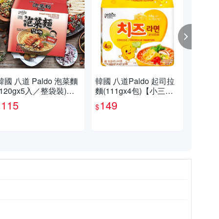
韓國 八道 Paldo 泡菜麵
韓國 八道Paldo 起司拉
Pa
(120gx5入／整袋裝)
麵(111gx4包)【小三美
10g
【小三美日】 DS01950
日】團購／泡麵 D1009
115
149
1
$
$
$
1
41 颱風 消夜 泡麵 韓泡
活動