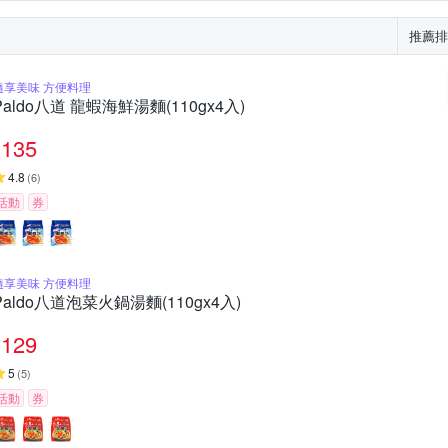
推薦排
隨享美味 方便料理
Paldo八道 龍蝦海鮮湯麵(110gx4入)
135
4.8
(
6
)
活動
券
隨享美味 方便料理
Paldo八道泡菜火鍋湯麵(110gx4入)
129
5
(
5
)
活動
券