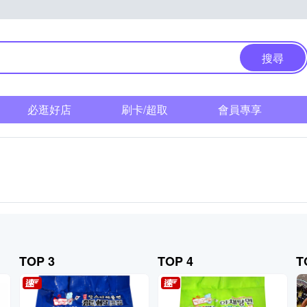
搜尋
必逛好店
刷卡/超取
會員專享
TOP 3
TOP 4
T