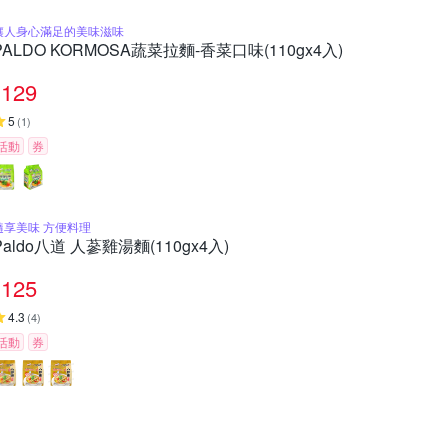
讓人身心滿足的美味滋味
PALDO KORMOSA蔬菜拉麵-香菜口味(110gx4入)
129
5
(
1
)
活動
券
隨享美味 方便料理
Paldo八道 人蔘雞湯麵(110gx4入)
125
4.3
(
4
)
活動
券