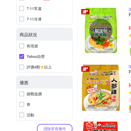
7-11常溫
7-11冷凍
$
補貨中
商品狀況
有現貨
Yahoo自營
評價4顆
以上
優惠
$
挑戰低價
券
活動
清除所有條件