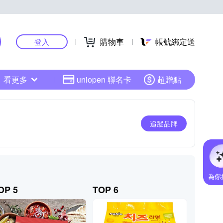
購物車
帳號綁定送
登入
看更多
uniopen 聯名卡
超贈點
追蹤品牌
OP 5
TOP 6
TOP