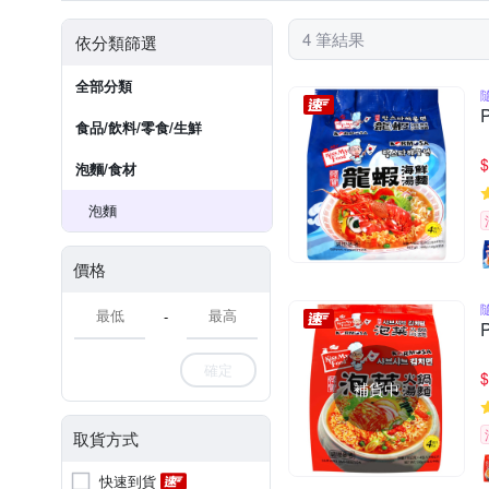
4 筆結果
依分類篩選
全部分類
食品/飲料/零食/生鮮
$
泡麵/食材
泡麵
價格
-
確定
$
補貨中
取貨方式
快速到貨