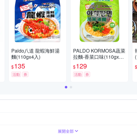
補貨中
0
Paldo八道 龍蝦海鮮湯
PALDO KORMOSA蔬菜
麵(110gx4入)
拉麵-香菜口味(110gx4
入)
135
129
$
$
活動
券
活動
券
展開全部