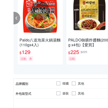
補貨中
Paldo八道泡菜火鍋湯麵
PALDO御膳炸醬麵(20
(110gx4入)
g x4包)【愛買】
129
225
$225
$
$
活動
券
活動
韓國
其他
品牌國別
袋裝
其他
外包裝型式
葷
越南(韓國PALDO海外工廠)
越南(韓國PALDO海外工廠)
全素
其他
葷/素
原料原產地
製造/加工地