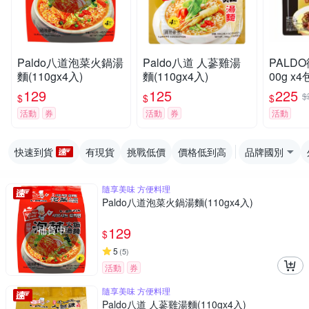
Paldo八道泡菜火鍋湯
Paldo八道 人蔘雞湯
PALD
麵(110gx4入)
麵(110gx4入)
00g x
129
125
225
$
$
$
$
活動
券
活動
券
活動
快速到貨
有現貨
挑戰低價
價格低到高
品牌國別
隨享美味 方便料理
Paldo八道泡菜火鍋湯麵(110gx4入)
補貨中
129
$
5
(
5
)
活動
券
隨享美味 方便料理
Paldo八道 人蔘雞湯麵(110gx4入)