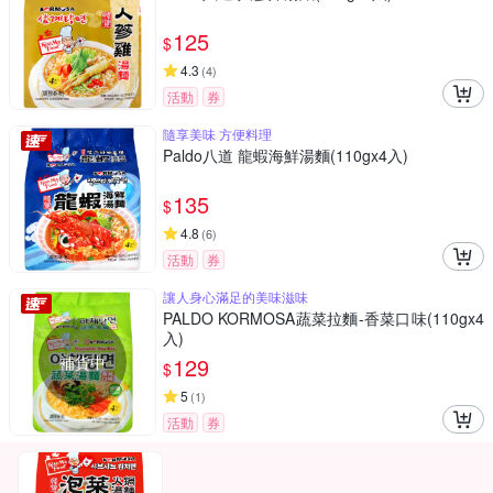
125
$
4.3
(
4
)
活動
券
隨享美味 方便料理
Paldo八道 龍蝦海鮮湯麵(110gx4入)
135
$
4.8
(
6
)
活動
券
讓人身心滿足的美味滋味
PALDO KORMOSA蔬菜拉麵-香菜口味(110gx4
入)
補貨中
129
$
5
(
1
)
活動
券