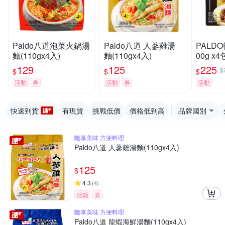
Paldo八道泡菜火鍋湯
Paldo八道 人蔘雞湯
PALD
麵(110gx4入)
麵(110gx4入)
00g x
129
125
225
$
$
$
$
活動
券
活動
券
活動
快速到貨
有現貨
挑戰低價
價格低到高
品牌國別
隨享美味 方便料理
Paldo八道 人蔘雞湯麵(110gx4入)
125
$
4.3
(
4
)
活動
券
隨享美味 方便料理
Paldo八道 龍蝦海鮮湯麵(110gx4入)