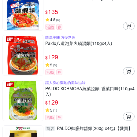
135
$
4.8
(
6
)
活動
券
隨享美味 方便料理
Paldo八道泡菜火鍋湯麵(110gx4入)
補貨中
129
$
5
(
5
)
活動
券
讓人身心滿足的美味滋味
PALDO KORMOSA蔬菜拉麵-香菜口味(110gx4
入)
補貨中
129
$
5
(
1
)
活動
券
PALDO御膳炸醬麵(200g x4包)【愛買】
商店