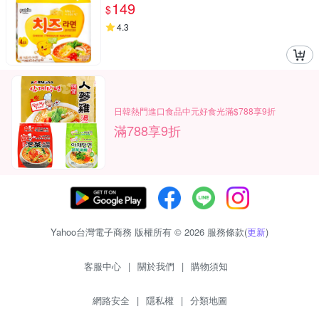
泡麵 韓泡
149
$
4.3
日韓熱門進口食品中元好食光滿$788享9折
滿788享9折
Yahoo台灣電子商務 版權所有 © 2026 服務條款(
更新
)
客服中心
|
關於我們
|
購物須知
網路安全
|
隱私權
|
分類地圖