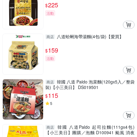
225
$
活動
八道蛤蜊海帶湯麵(4包/袋)【愛買】
商店
159
$
活動
韓國 八道 Paldo 泡菜麵(120gx5入／整袋
商店
裝)【小三美日】 DS019501
115
$
5
韓國 八道Paldo 起司拉麵(111gx4包)
商店
【小三美日】團購／泡麵 D100941 颱風 消夜