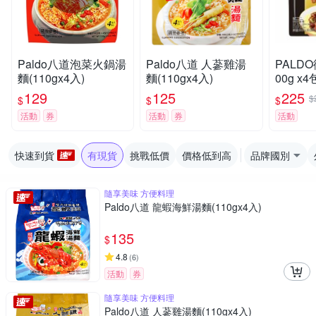
Paldo八道泡菜火鍋湯
Paldo八道 人蔘雞湯
PALD
麵(110gx4入)
麵(110gx4入)
00g x
129
125
225
$
$
$
$
活動
券
活動
券
活動
快速到貨
有現貨
挑戰低價
價格低到高
品牌國別
隨享美味 方便料理
Paldo八道 龍蝦海鮮湯麵(110gx4入)
135
$
4.8
(
6
)
活動
券
隨享美味 方便料理
Paldo八道 人蔘雞湯麵(110gx4入)