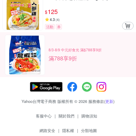
125
$
4.3
(
4
)
活動
券
8/3-8/9 中元好食光 滿$788享9折
滿788享9折
Yahoo台灣電子商務 版權所有 © 2026 服務條款(
更新
)
客服中心
|
關於我們
|
購物須知
網路安全
|
隱私權
|
分類地圖