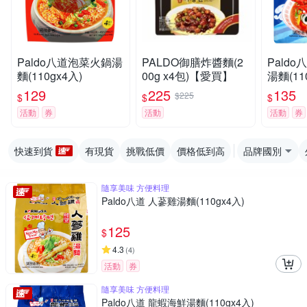
Paldo八道泡菜火鍋湯
PALDO御膳炸醬麵(2
Pald
麵(110gx4入)
00g x4包)【愛買】
湯麵(11
129
225
135
$225
$
$
$
活動
券
活動
活動
券
快速到貨
有現貨
挑戰低價
價格低到高
品牌國別
隨享美味 方便料理
Paldo八道 人蔘雞湯麵(110gx4入)
125
$
4.3
(
4
)
活動
券
隨享美味 方便料理
Paldo八道 龍蝦海鮮湯麵(110gx4入)