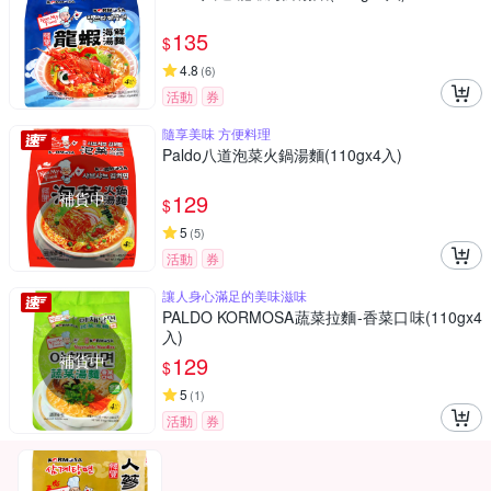
135
$
4.8
(
6
)
活動
券
隨享美味 方便料理
Paldo八道泡菜火鍋湯麵(110gx4入)
補貨中
129
$
5
(
5
)
活動
券
讓人身心滿足的美味滋味
PALDO KORMOSA蔬菜拉麵-香菜口味(110gx4
入)
補貨中
129
$
5
(
1
)
活動
券