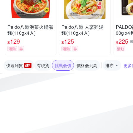
Paldo八道泡菜火鍋湯
Paldo八道 人蔘雞湯
PALD
麵(110gx4入)
麵(110gx4入)
00g x
129
125
225
$
$
$
$
活動
券
活動
券
活動
快速到貨
有現貨
挑戰低價
價格低到高
排序
更多