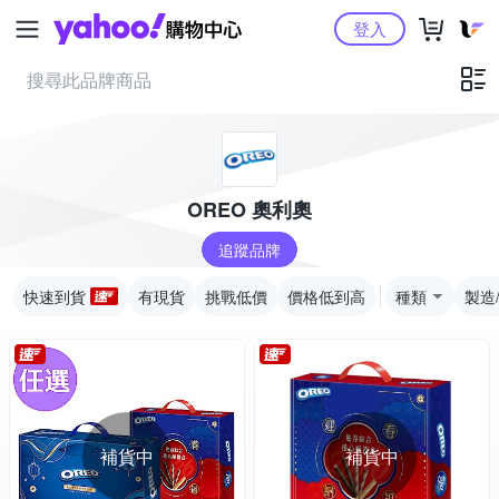
Yahoo購物中心
登入
OREO 奧利奧
追蹤品牌
快速到貨
有現貨
挑戰低價
價格低到高
種類
製造
補貨中
補貨中