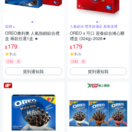
促銷↘
人氣組合 雙享超滿足 新春送禮
OREO奧利奧 人氣熱銷綜合禮
OREO x 可口 迎春綜合捲心酥
盒 兩款任選1盒 ★
禮盒 (324g)-2026★
179
179
$
$
5
5
(
2
)
(
5
)
活動
券
活動
券
貨到通知我
貨到通知我
補貨中