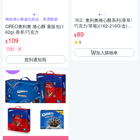
獨家捲心酥威化餅皮，香濃酥脆
奧利奧捲心酥系列(香草/
商店
巧克力/草莓)(162-216G/盒)
OREO奧利奧 捲心酥 量販包(1
【愛買】
62g) 香草/巧克力
89
$
109
$
5
活動
券
加入購物車
貨到通知我