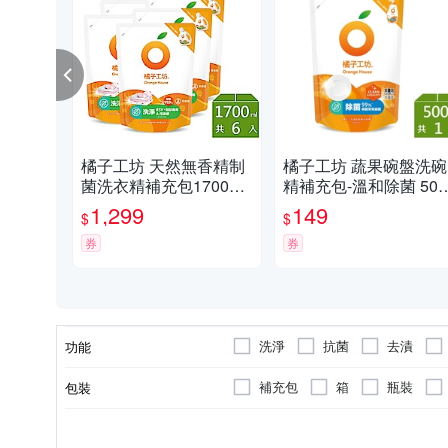
橘子工坊 天然無香精制
橘子工坊 蔬果碗盤洗碗
菌洗衣精補充包1700ml
精補充包-溫和除菌 500
x6包-洗淨病毒升級版
ml
1,299
149
$
$
券
券
洗淨
抗菌
去漬
功能
補充包
箱
瓶裝
包裝
洗衣精
廚房清潔
液體
洗碗精
柑橘
洗手乳/乾洗手
粉狀
花果香
洗衣球
浴廁清潔
噴霧
洗衣
類型
用途
劑型
類別
香味
品類