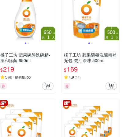
橘子工坊 蔬果碗盤洗碗精-
橘子工坊 蔬果碗盤洗碗精補
溫和除菌 650ml
充包-去油淨味 500ml
219
169
$
$
5
4.9
(
6
)
總銷量>50
(
14
)
券
券