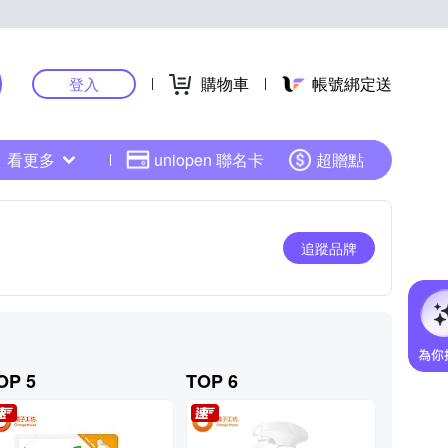
購物車
帳號綁定送
登入
看更多
uniopen 聯名卡
超贈點
追蹤品牌
OP 5
TOP 6
TOP