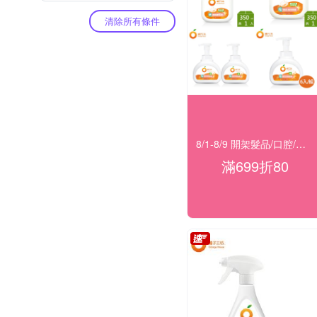
清除所有條件
8/1-8/9 開架髮品/口腔/洗沐★滿699折80
滿699折80