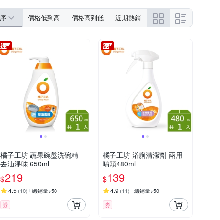
序
價格低到高
價格高到低
近期熱銷
橘子工坊 蔬果碗盤洗碗精-
橘子工坊 浴廁清潔劑-兩用
去油淨味 650ml
噴頭480ml
219
139
$
$
4.5
4.9
(
10
)
總銷量>50
(
11
)
總銷量>50
券
券