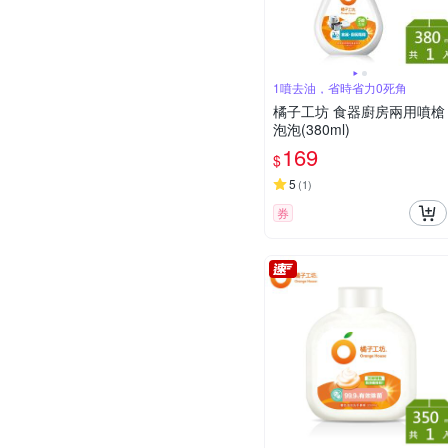
1噴去油，省時省力0死角
橘子工坊 食器廚房兩用噴槍
泡泡(380ml)
169
$
5
(
1
)
券