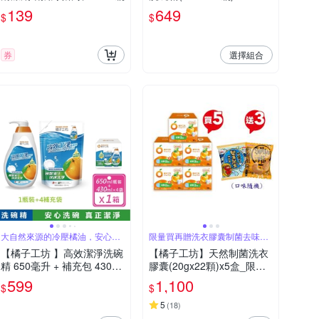
139
649
$
$
選擇組合
券
大自然來源的冷壓橘油，安心洗
限量買再贈洗衣膠囊制菌去味
碗，真正潔淨
20gx10顆
【橘子工坊 】高效潔淨洗碗
【橘子工坊】天然制菌洗衣
精 650毫升 + 補充包 430毫
膠囊(20gx22顆)x5盒_限量
升 X 4入
贈萬歲牌堅果小零食3包(口
599
1,100
$
$
味隨機)
5
(
18
)