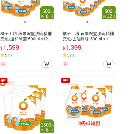
橘子工坊 蔬果碗盤洗碗精補
橘子工坊 蔬果碗盤洗碗精補
充包-溫和除菌 500ml x12
充包-去油淨味 500ml x 12
包/箱
包/箱
1,599
1,399
$
$
5
5
(
1
)
(
1
)
券
券