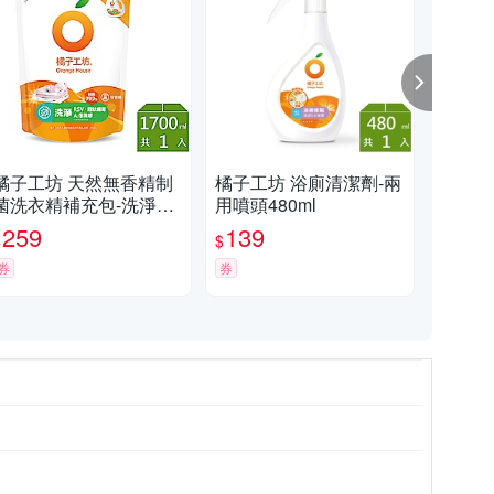
橘子工坊 天然無香精制
橘子工坊 浴廁清潔劑-兩
橘子
菌洗衣精補充包-洗淨病
用噴頭480ml
菌洗
毒升級版 1700ml
臭 1
259
139
2
$
$
$
券
券
券
金屬清潔