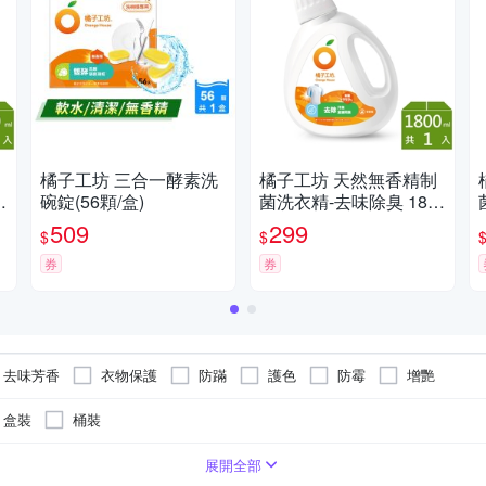
橘子工坊 三合一酵素洗
橘子工坊 天然無香精制
碗錠(56顆/盒)
菌洗衣精-去味除臭 180
0ml
509
299
$
$
券
券
去味芳香
衣物保護
防蹣
護色
防霉
增艷
盒裝
桶裝
粉
水管清潔
洗衣果凍
磁磚清潔
馬桶清潔
鍋爐清潔
傢俱清潔
展開全部