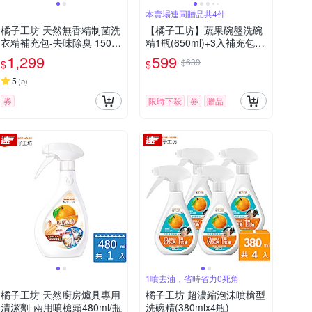
本賣場連同贈品共4件
橘子工坊 天然無香精制菌洗
【橘子工坊】蔬果碗盤洗碗
衣精補充包-去味除臭 1500
精1瓶(650ml)+3入補充包(5
ml x 6包/箱
00ml) 任選
1,299
599
$639
$
$
5
(
5
)
券
限時下殺
券
贈品
1噴去油，省時省力0死角
橘子工坊 天然廚房爐具專用
橘子工坊 超濃縮泡沫噴槍型
清潔劑-兩用噴槍頭480ml/瓶
洗碗精(380mlx4瓶)