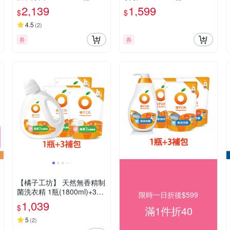
2,139
1,599
$
$
4.5
(
2
)
券
券
【橘子工坊】 天然無香精制
菌洗衣精 1瓶(1800ml)+3補
限時一日折後$599
包(1500ml)-限量贈紅包袋6
1,039
$
滿1件折40
入(圖案隨機)
5
(
2
)