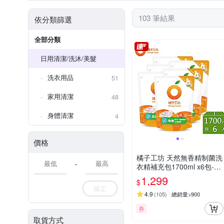
103 筆結果
依分類篩選
全部分類
日用清潔/洗沐/美髮
洗衣用品
51
家用清潔
48
身體清潔
4
價格
橘子工坊 天然無香精制菌洗
-
衣精補充包1700ml x6包-洗
淨病毒升級版
1,299
$
確定
4.9
(
105
)
總銷量>900
券
取貨方式