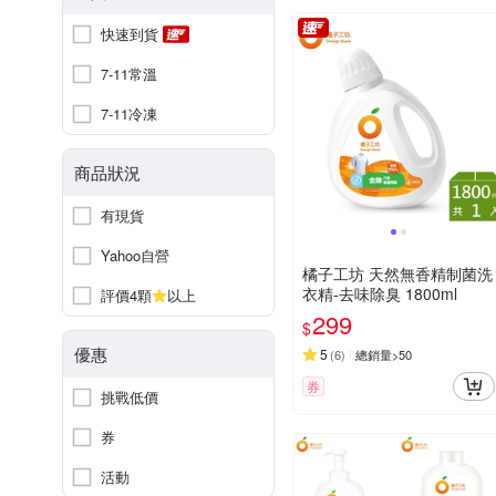
快速到貨
7-11常溫
7-11冷凍
商品狀況
有現貨
Yahoo自營
橘子工坊 天然無香精制菌洗
衣精-去味除臭 1800ml
評價4顆
以上
299
$
優惠
5
(
6
)
總銷量>50
券
挑戰低價
券
活動