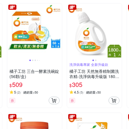
洗淨病毒專家 全新升級款
橘子工坊 三合一酵素洗碗錠
橘子工坊 天然無香精制菌洗
(56顆/盒)
衣精-洗淨病毒升級版 1800
ml
509
305
$
$
5
4.5
(
2
)
總銷量>50
(
5
)
總銷量>50
券
券