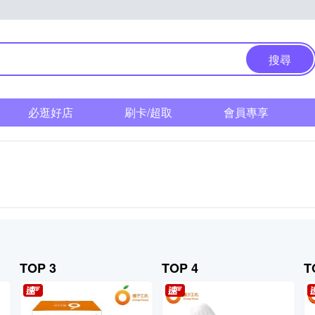
搜尋
必逛好店
刷卡/超取
會員專享
TOP 3
TOP 4
T