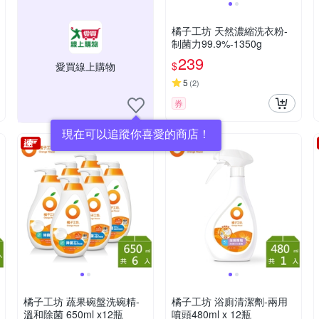
橘子工坊 天然濃縮洗衣粉-
制菌力99.9%-1350g
239
$
愛買線上購物
5
(
2
)
券
現在可以追蹤你喜愛的商店！
橘子工坊 蔬果碗盤洗碗精-
橘子工坊 浴廁清潔劑-兩用
溫和除菌 650ml x12瓶
噴頭480ml x 12瓶