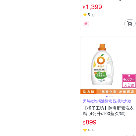
1,399
$
5
(
1
)
券
天然微胞橘油酵素 洗淨六大致病
菌
【橘子工坊】除臭酵素洗衣
精 (4公升x100蓋次/罐)
899
$
4
(
4
)