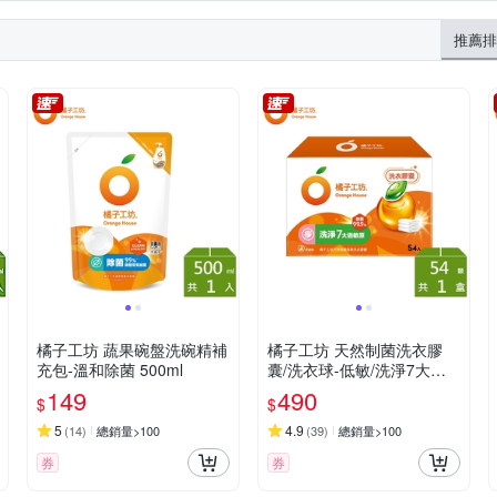
推薦排
橘子工坊 蔬果碗盤洗碗精補
橘子工坊 天然制菌洗衣膠
充包-溫和除菌 500ml
囊/洗衣球-低敏/洗淨7大過
敏原 (54顆/盒)
149
490
$
$
5
4.9
(
14
)
總銷量>100
(
39
)
總銷量>100
券
券