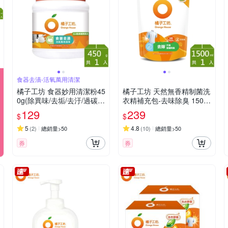
食器去漬-活氧萬用清潔
橘子工坊 食器妙用清潔粉45
橘子工坊 天然無香精制菌洗
0g(除異味/去垢/去汙/過碳酸
衣精補充包-去味除臭 1500
鈉)
ml
129
239
$
$
5
4.8
(
2
)
總銷量>50
(
10
)
總銷量>50
券
券