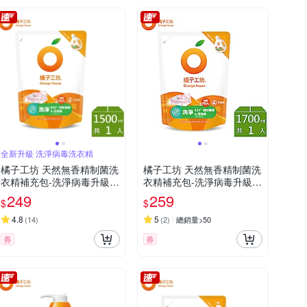
全新升級 洗淨病毒洗衣精
橘子工坊 天然無香精制菌洗
橘子工坊 天然無香精制菌洗
衣精補充包-洗淨病毒升級版
衣精補充包-洗淨病毒升級版
1500ml
1700ml
249
259
$
$
4.8
5
(
14
)
(
2
)
總銷量>50
券
券