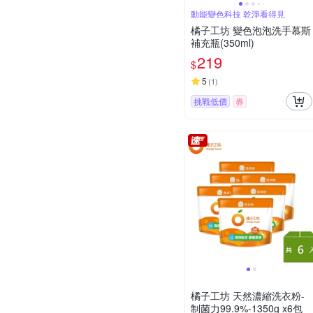
動能變色科技 乾淨看得見
橘子工坊 變色泡泡洗手慕斯
補充瓶(350ml)
219
$
5
(
1
)
挑戰低價
券
橘子工坊 天然濃縮洗衣粉-
制菌力99.9%-1350g x6包