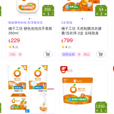
動能變色科技 乾淨看得見
2盒賣場
橘子工坊 變色泡泡洗手慕斯
橘子工坊 天然制菌洗衣膠
350ml
囊/洗衣球-2盒 去味除臭
229
799
$
$
5
4
(
3
)
(
1
)
活動
券
挑戰低價
券
贈品