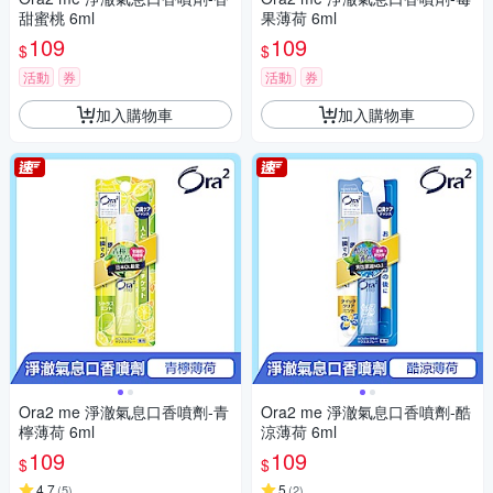
甜蜜桃 6ml
果薄荷 6ml
109
109
$
$
活動
券
活動
券
加入購物車
加入購物車
Ora2 me 淨澈氣息口香噴劑-青
Ora2 me 淨澈氣息口香噴劑-酷
檸薄荷 6ml
涼薄荷 6ml
109
109
$
$
4.7
5
(
5
)
(
2
)