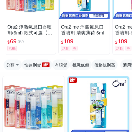
Ora2 淨澈氣息口香噴
Ora2 me 淨澈氣息口
Ora2 
劑(6ml) 款式可選【小
香噴劑 清爽薄荷 6ml
香噴劑-
三美日】D008861 牙
69
109
109
$69
$
$
$
齒芳香 飯後 約會
活動
活動
券
活動
券
分類
快速到貨
有現貨
挑戰低價
價格低到高
適用