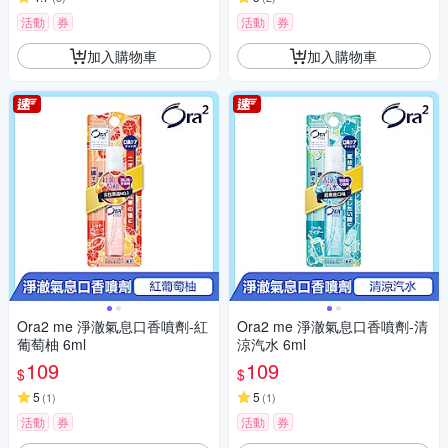
活動
券
活動
券
加入購物車
加入購物車
Ora2 me 淨澈氣息口香噴劑-紅
Ora2 me 淨澈氣息口香噴劑-清
葡萄柚 6ml
涼汽水 6ml
109
109
$
$
5
5
(
1
)
(
1
)
活動
券
活動
券