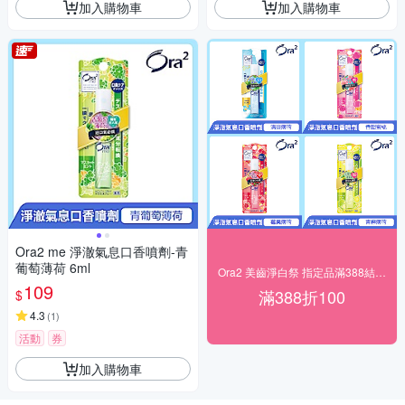
加入購物車
加入購物車
Ora2 me 淨澈氣息口香噴劑-青
葡萄薄荷 6ml
Ora2 美齒淨白祭 指定品滿388結帳折100
109
滿388折100
$
4.3
(
1
)
活動
券
加入購物車