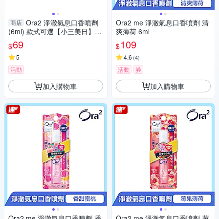
Ora2 淨澈氣息口香噴劑
Ora2 me 淨澈氣息口香噴劑 清
商店
(6ml) 款式可選【小三美日】D
爽薄荷 6ml
008861 牙齒芳香 飯後 約會
69
109
$
$
5
4.6
(
4
)
活動
活動
券
加入購物車
加入購物車
Ora2 me 淨澈氣息口香噴劑-香
Ora2 me 淨澈氣息口香噴劑-莓