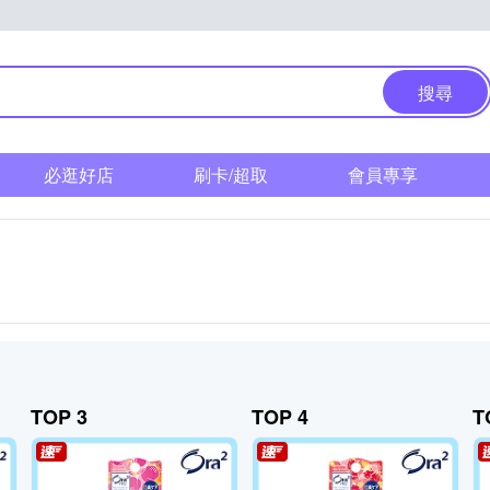
搜尋
必逛好店
刷卡/超取
會員專享
TOP 3
TOP 4
T