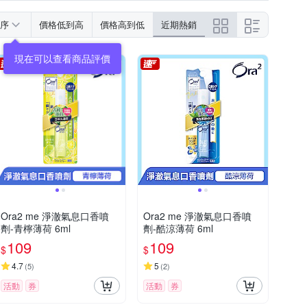
序
價格低到高
價格高到低
近期熱銷
現在可以查看商品評價
Ora2 me 淨澈氣息口香噴
Ora2 me 淨澈氣息口香噴
劑-青檸薄荷 6ml
劑-酷涼薄荷 6ml
109
109
$
$
4.7
5
(
5
)
(
2
)
活動
券
活動
券