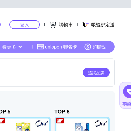
購物車
帳號綁定送
登入
看更多
uniopen 聯名卡
超贈點
追蹤品牌
OP 5
TOP 6
TOP