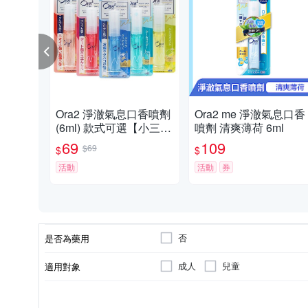
Ora2 淨澈氣息口香噴劑
Ora2 me 淨澈氣息口香
(6ml) 款式可選【小三美
噴劑 清爽薄荷 6ml
日】D008861 牙齒芳香
69
109
$69
$
$
飯後 約會
活動
活動
券
否
是否為藥用
成人
兒童
適用對象
清涼汽水
清香柑橘
香味