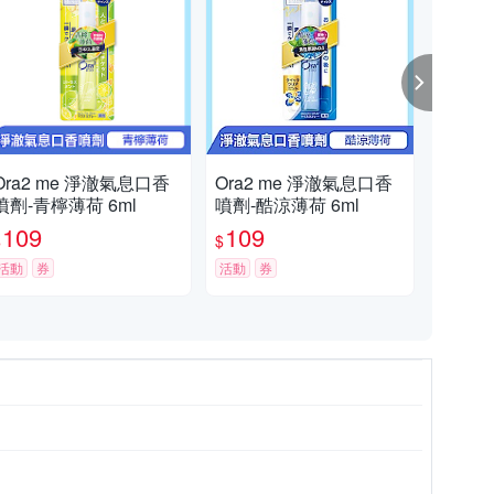
Ora2 me 淨澈氣息口香
Ora2 me 淨澈氣息口香
Or
噴劑-青檸薄荷 6ml
噴劑-酷涼薄荷 6ml
噴劑
109
109
1
$
$
$
活動
券
活動
券
活動
甜蜜桃