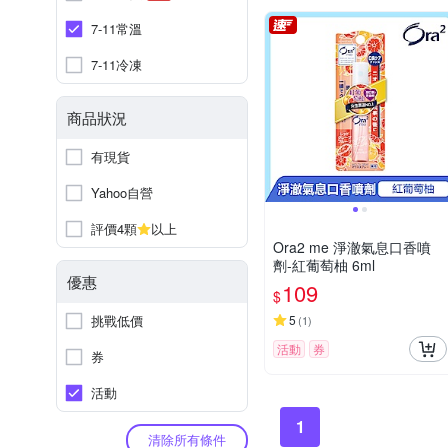
7-11常溫
7-11冷凍
商品狀況
有現貨
Yahoo自營
評價4顆
以上
Ora2 me 淨澈氣息口香噴
劑-紅葡萄柚 6ml
優惠
109
$
挑戰低價
5
(
1
)
活動
券
券
活動
1
清除所有條件