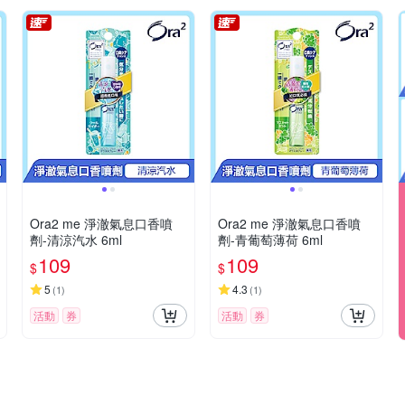
Ora2 me 淨澈氣息口香噴
Ora2 me 淨澈氣息口香噴
劑-清涼汽水 6ml
劑-青葡萄薄荷 6ml
109
109
$
$
5
4.3
(
1
)
(
1
)
活動
券
活動
券