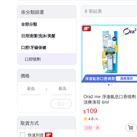
8 筆結果
依分類篩選
全部分類
日用清潔/洗沐/美髮
口腔/牙齒保健
口腔噴劑
價格
-
Ora2 me 淨澈氣息口香噴劑
清爽薄荷 6ml
確定
109
$
4.6
(
4
)
取貨方式
活動
券
快速到貨