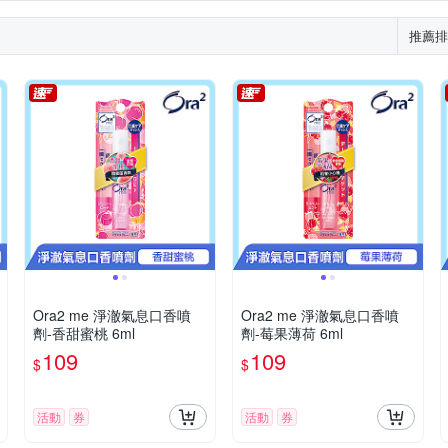
推薦排
Ora2 me 淨澈氣息口香噴
Ora2 me 淨澈氣息口香噴
劑-香甜蜜桃 6ml
劑-莓果薄荷 6ml
109
109
$
$
活動
券
活動
券