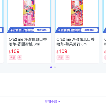
Ora2 me 淨澈氣息口香
Ora2 me 淨澈氣息口香
噴劑-香甜蜜桃 6ml
噴劑-莓果薄荷 6ml
109
109
$
$
活動
券
活動
券
紅葡萄柚
莓果薄荷
薄荷
酷涼薄荷
青葡萄薄荷
香
展開全部