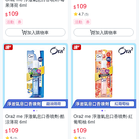
109
果薄荷 6ml
$
109
$
4.7
(
5
)
活動
券
活動
券
加入購物車
加入購物車
Ora2 me 淨澈氣息口香噴劑-酷
Ora2 me 淨澈氣息口香噴劑-紅
涼薄荷 6ml
葡萄柚 6ml
109
109
$
$
5
5
(
2
)
(
1
)