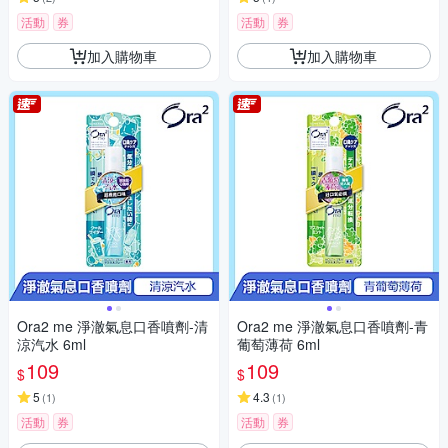
活動
券
活動
券
加入購物車
加入購物車
Ora2 me 淨澈氣息口香噴劑-清
Ora2 me 淨澈氣息口香噴劑-青
涼汽水 6ml
葡萄薄荷 6ml
109
109
$
$
5
4.3
(
1
)
(
1
)
活動
券
活動
券