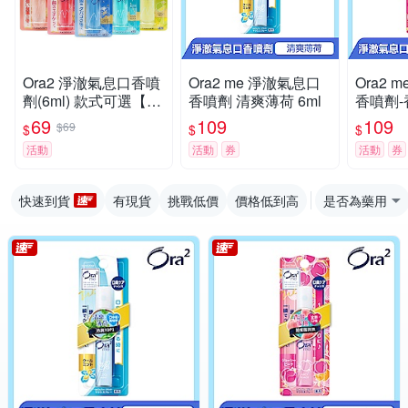
Ora2 淨澈氣息口香噴
Ora2 me 淨澈氣息口
Ora2 
劑(6ml) 款式可選【小
香噴劑 清爽薄荷 6ml
香噴劑-
三美日】D008861 牙
69
109
109
$69
$
$
$
齒芳香 飯後 約會
活動
活動
券
活動
券
快速到貨
有現貨
挑戰低價
價格低到高
是否為藥用