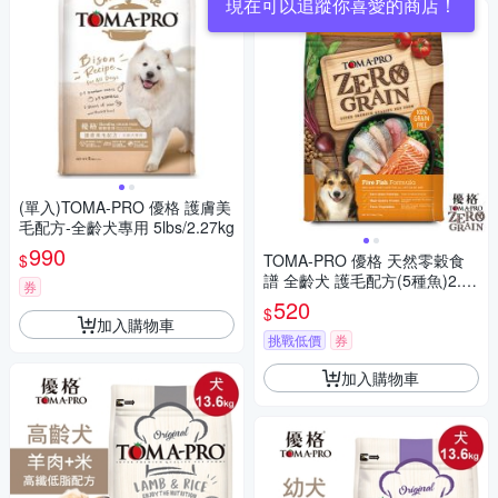
現在可以追蹤你喜愛的商店！
(單入)TOMA-PRO 優格 護膚美
毛配方-全齡犬專用 5lbs/2.27kg
990
$
TOMA-PRO 優格 天然零穀食
譜 全齡犬 護毛配方(5種魚)2.5
券
磅
520
$
加入購物車
挑戰低價
券
加入購物車