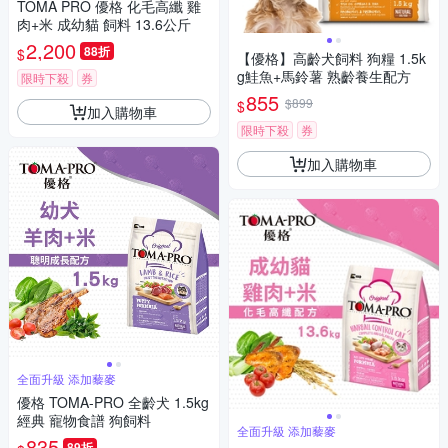
TOMA PRO 優格 化毛高纖 雞
肉+米 成幼貓 飼料 13.6公斤
2,200
88折
$
【優格】高齡犬飼料 狗糧 1.5k
g鮭魚+馬鈴薯 熟齡養生配方
限時下殺
券
855
$899
$
加入購物車
限時下殺
券
加入購物車
全面升級 添加藜麥
優格 TOMA-PRO 全齡犬 1.5kg
經典 寵物食譜 狗飼料
全面升級 添加藜麥
835
89折