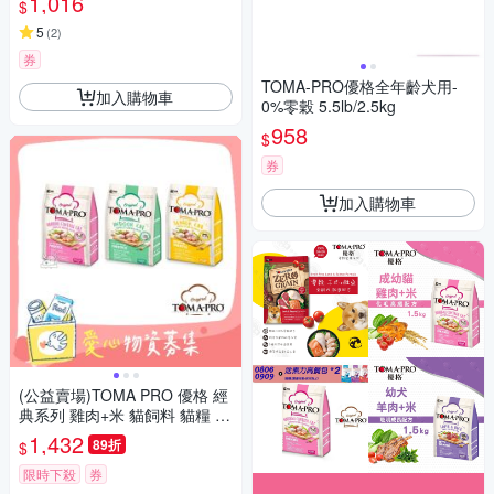
1,016
$
5
(
2
)
券
TOMA-PRO優格全年齡犬用-
加入購物車
0%零穀 5.5lb/2.5kg
958
$
券
加入購物車
(公益賣場)TOMA PRO 優格 經
典系列 雞肉+米 貓飼料 貓糧 7
公斤 【受贈對象：中華民國保
1,432
89折
$
護動物協會】(您不會收到商品)
愛心捐贈
限時下殺
券