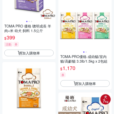
TOMA PRO 優格 聰明成長 羊
肉+米 幼犬 飼料 1.5公斤
399
$
活動
券
加入購物車
TOMA-PRO優格-成幼貓/室內
貓/高齡貓 3.3lb/1.5kg x 2包組
1,170
$
券
加入購物車