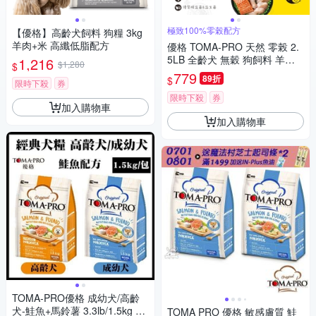
極致100%零榖配方
【優格】高齡犬飼料 狗糧 3kg
羊肉+米 高纖低脂配方
優格 TOMA-PRO 天然 零榖 2.
5LB 全齡犬 無穀 狗飼料 羊肉
1,216
$1,280
$
鮭魚 5種魚 雞肉
779
89折
$
限時下殺
券
限時下殺
券
加入購物車
加入購物車
TOMA-PRO優格 成幼犬/高齡
犬-鮭魚+馬鈴薯 3.3lb/1.5kg x 2
TOMA PRO 優格 敏感膚質 鮭