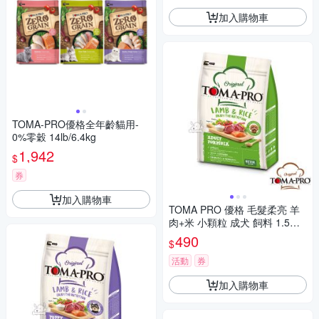
加入購物車
TOMA-PRO優格全年齡貓用-
0%零穀 14lb/6.4kg
1,942
$
券
加入購物車
TOMA PRO 優格 毛髮柔亮 羊
肉+米 小顆粒 成犬 飼料 1.5公
斤
490
$
活動
券
加入購物車