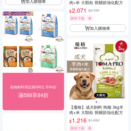
加入購物車
肉+米 大顆粒 骨關節強化配方
2,071
$2,180
$
限時下殺
券
加入購物車
寵物飼料用品滿588元 享84折
滿588享84折
【優格】成犬飼料 狗糧 3kg羊
肉+米 大顆粒 骨關節強化配方
1,216
$1,280
$
限時下殺
券