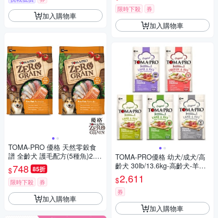
限時下殺
券
加入購物車
加入購物車
TOMA-PRO 優格 天然零穀食
譜 全齡犬 護毛配方(5種魚)2.5
TOMA-PRO優格 幼犬/成犬/高
磅X2包
齡犬 30lb/13.6kg-高齡犬-羊肉
748
85折
$
+米高纖低脂配方
2,611
$
限時下殺
券
券
加入購物車
加入購物車