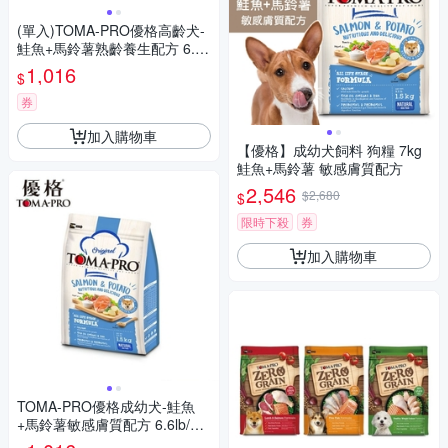
(單入)TOMA-PRO優格高齡犬-
鮭魚+馬鈴薯熟齡養生配方 6.6l
b/3kg
1,016
$
券
加入購物車
【優格】成幼犬飼料 狗糧 7kg
鮭魚+馬鈴薯 敏感膚質配方
2,546
$2,680
$
限時下殺
券
加入購物車
TOMA-PRO優格成幼犬-鮭魚
+馬鈴薯敏感膚質配方 6.6lb/3k
g