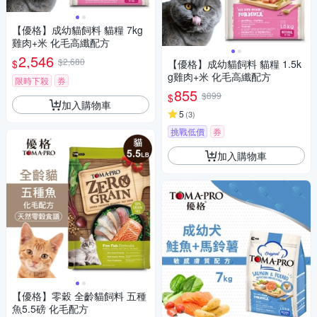
【優格】成幼貓飼料 貓糧 7kg
雞肉+米 化毛高纖配方
2,546
$2,680
$
【優格】成幼貓飼料 貓糧 1.5k
g雞肉+米 化毛高纖配方
限時下殺
券
855
$899
$
加入購物車
5
(
3
)
挑戰低價
券
加入購物車
【優格】零穀 全齡貓飼料 五種
魚5.5磅 化毛配方