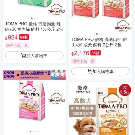
TOMA PRO 優格 低活動量 雞
肉+米 室內貓 飼料 1.5公斤 2包
924
84折
$
TOMA PRO 優格 高適口性 雞
肉+米 成犬 飼料 7公斤 2包
限時下殺
券
2,176
85折
$
加入購物車
限時下殺
券
加入購物車