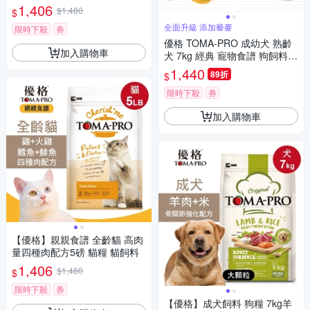
1,406
$1,480
$
全面升級 添加藜麥
限時下殺
券
優格 TOMA-PRO 成幼犬 熟齡
加入購物車
犬 7kg 經典 寵物食譜 狗飼料
熟齡 鮭魚 馬鈴薯 藜麥
1,440
89折
$
限時下殺
券
加入購物車
【優格】親親食譜 全齡貓 高肉
量四種肉配方5磅 貓糧 貓飼料
1,406
$1,480
$
限時下殺
券
【優格】成犬飼料 狗糧 7kg羊