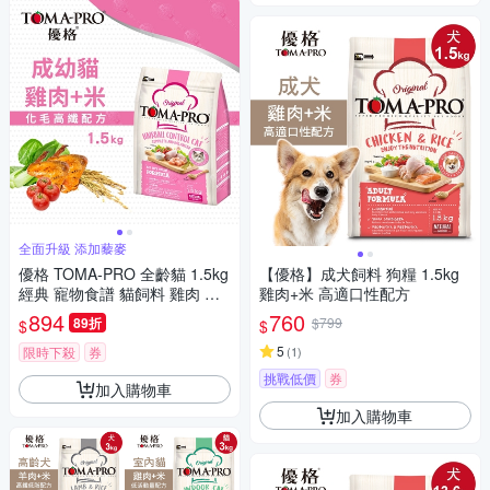
全面升級 添加藜麥
優格 TOMA-PRO 全齡貓 1.5kg
【優格】成犬飼料 狗糧 1.5kg
經典 寵物食譜 貓飼料 雞肉 米
雞肉+米 高適口性配方
天然糧 營養 藜麥
894
760
89折
$799
$
$
5
限時下殺
券
(
1
)
挑戰低價
券
加入購物車
加入購物車