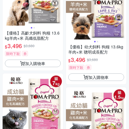
【優格】高齡犬飼料 狗糧 13.6
kg羊肉+米 高纖低脂配方
3,496
$3,680
$
【優格】幼犬飼料 狗糧 13.6kg
羊肉+米 聰明成長配方
限時下殺
券
3,496
$3,680
$
加入購物車
限時下殺
券
加入購物車