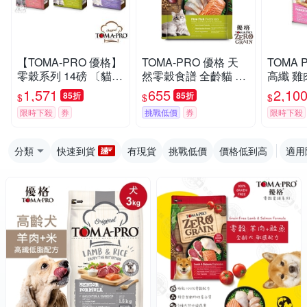
【TOMA-PRO 優格】
TOMA-PRO 優格 天
TOMA 
零穀系列 14磅 〔貓飼
然零穀食譜 全齡貓 化
高纖 雞
料 貓糧 5種魚 鮭魚 體
毛配方(5種魚)5.5磅
飼料 13
1,571
655
2,10
85折
85折
$
$
$
重管理〕
限時下殺
券
挑戰低價
券
限時下殺
分類
快速到貨
有現貨
挑戰低價
價格低到高
適用