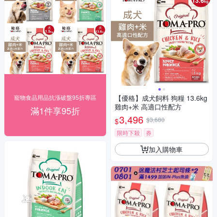
寵物食品用品抗漲破盤95折專區
【優格】成犬飼料 狗糧 13.6kg
雞肉+米 高適口性配方
滿1件享95折
3,496
$3,680
$
限時下殺
券
加入購物車