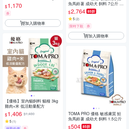
入組
魚馬鈴薯 成幼犬 飼料 7公斤 2
1,170
$
包
2,764
85折
$
券
5
(
2
)
加入購物車
限時下殺
券
加入購物車
【優格】室內貓飼料 貓糧 3kg
雞肉+米 低活動量配方
1,406
TOMA PRO 優格 敏感膚質 鮭
$1,480
$
魚馬鈴薯 成幼犬 飼料 1.5公斤
5
(
1
)
504
85折
$
挑戰低價
券