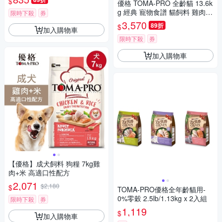
$
優格 TOMA-PRO 全齡貓 13.6k
g 經典 寵物食譜 貓飼料 雞肉
限時下殺
券
米 天然糧
3,570
89折
$
加入購物車
限時下殺
券
加入購物車
【優格】成犬飼料 狗糧 7kg雞
肉+米 高適口性配方
2,071
$2,180
$
TOMA-PRO優格全年齡貓用-
0%零穀 2.5lb/1.13kg x 2入組
限時下殺
券
1,119
$
加入購物車