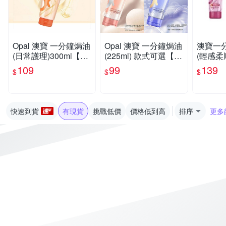
Opal 澳寶 一分鐘焗油
Opal 澳寶 一分鐘焗油
澳寶一分
(日常護理)300ml【小
(225ml) 款式可選【小
(輕感柔
三美日】空運禁送 DS
三美日】空運禁送 DS
深層修
109
99
139
$
$
$
026261 護髮膜 潤絲
026264 護髮膜 潤絲
洗頭
洗頭
快速到貨
有現貨
挑戰低價
價格低到高
排序
更多