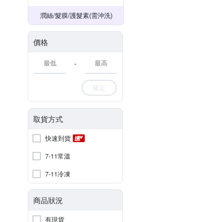
潤絲/髮膜/護髮素(需沖洗)
價格
-
確定
取貨方式
快速到貨
7-11常溫
7-11冷凍
商品狀況
有現貨