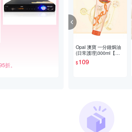
Opal 澳寶 一分鐘焗油
(日常護理)300ml【小三
美日】空運禁送 DS026
109
$
95折。
261 護髮膜 潤絲 洗頭