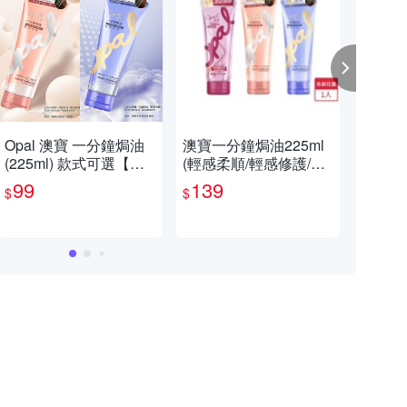
Opal 澳寶 一分鐘焗油
澳寶一分鐘焗油225ml
Opa
(225ml) 款式可選【小
(輕感柔順/輕感修護/深
精華
三美日】空運禁送 DS0
層修護)【愛買】
【
99
139
2
$
$
$
26264 護髮膜 潤絲 洗
頭