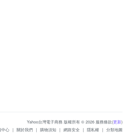
Yahoo台灣電子商務 版權所有 © 2026 服務條款(
更新
)
服中心
|
關於我們
|
購物須知
|
網路安全
|
隱私權
|
分類地圖