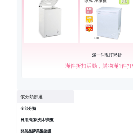
滿一件現打95折
滿件折扣活動，購物滿1件打
依分類篩選
全部分類
日用清潔/洗沐/美髮
開架品牌美髮染護