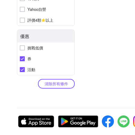
Yahoo自營
評價4顆
以上
優惠
挑戰低價
券
活動
清除所有條件