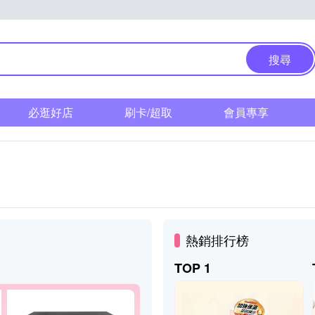
搜尋
必逛好店
刷卡/超取
會員專享
熱銷排行榜
TOP 1