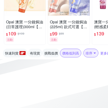
Opal 澳寶 一分鐘焗油
Opal 澳寶 一分鐘焗油
澳寶一分
(日常護理)300ml【小
(225ml) 款式可選【小
(輕感柔
三美日】空運禁送 DS
三美日】空運禁送 DS
深層修
109
99
139
$109
$99
$
$
$
026261 護髮膜 潤絲
026264 護髮膜 潤絲
活動
活動
洗頭
洗頭
快速到貨
有現貨
挑戰低價
價格低到高
排序
更多