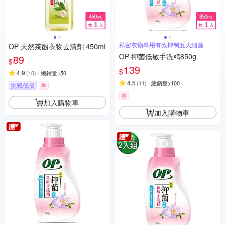
私密衣物專用有效抑制五大細菌
OP 天然茶酚衣物去漬劑 450ml
OP 抑菌低敏手洗精850g
89
$
139
$
4.9
(
10
)
總銷量>50
4.5
(
11
)
總銷量>100
挑戰低價
券
券
加入購物車
加入購物車