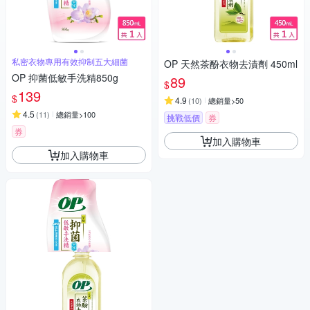
私密衣物專用有效抑制五大細菌
OP 天然茶酚衣物去漬劑 450ml
OP 抑菌低敏手洗精850g
89
$
139
$
4.9
(
10
)
總銷量>50
4.5
(
11
)
總銷量>100
挑戰低價
券
券
加入購物車
加入購物車