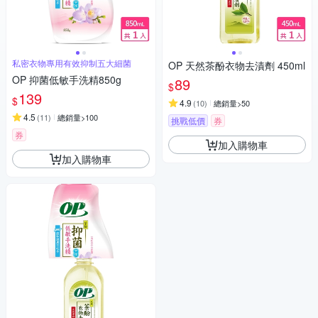
私密衣物專用有效抑制五大細菌
OP 天然茶酚衣物去漬劑 450ml
OP 抑菌低敏手洗精850g
89
$
139
$
4.9
(
10
)
總銷量>50
4.5
(
11
)
總銷量>100
挑戰低價
券
券
加入購物車
加入購物車