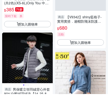
(共2色)(XS-6L)Only You 中大
尺碼 MIT台灣製 【A3362】
385
71折
$
限時下殺
券
【V9342】shiny藍格子-
商店
實用實搭．連帽防飛沫防護面
加入購物車
罩輕便隔離服
680
$
活動
加入購物車
男保暖立領羽絨背心外套
商店
90%白鴨絨羽絨衣【24-25-820
05-23】ibella 艾貝拉
923
76折
$
限時下殺
氣質襯衫--隨興自然親膚
商店