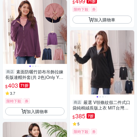
499
71折
$
限時下殺
券
加入購物車
素面防曬竹節布吊飾拉鍊
商店
長版連帽外套(共 2色)Only You
中大尺碼 MIT台灣製 【A333
403
71折
$
1】
3.7
限時下殺
券
嚴選 V領條紋假二件式口
商店
袋純棉絨長版上衣 MIT台灣製
加入購物車
【A3620】
385
7折
$
5
限時下殺
券