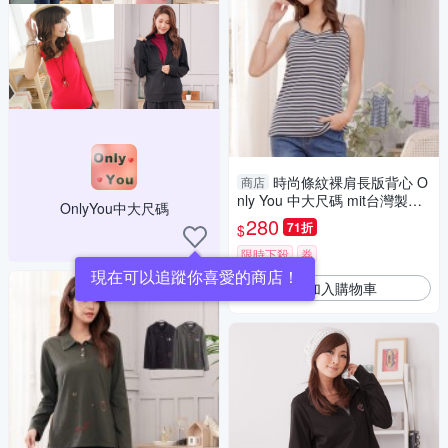
時尚條紋裸肩長版背心 O
商店
nly You 中大尺碼 mit台灣製《A
OnlyYou中大尺碼
1336》
280
71折
$
限時下殺
券
現在可以追蹤你喜愛的商店！
加入購物車