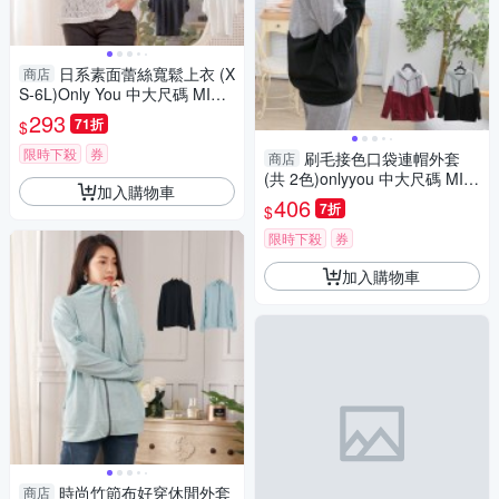
日系素面蕾絲寬鬆上衣 (X
商店
S-6L)Only You 中大尺碼 MIT
台灣製 【A3326】
293
71折
$
限時下殺
券
刷毛接色口袋連帽外套
商店
(共 2色)onlyyou 中大尺碼 MIT
加入購物車
台灣製 A5060
406
7折
$
限時下殺
券
加入購物車
時尚竹節布好穿休閒外套
商店