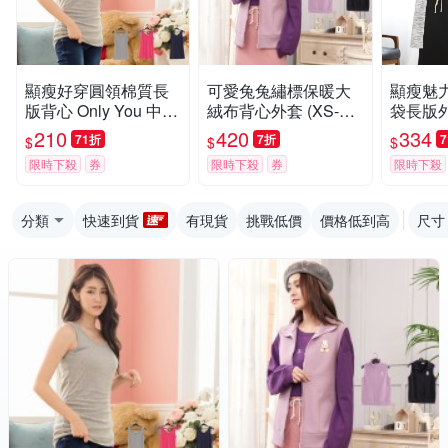
顯瘦好穿圓領棉質長
可愛兔兔繡標保暖大
顯瘦魅
版背心 Only You 中大
絨布背心外套 (XS-5L)
袋長版外套
尺碼 MIT台灣製 A132
Only You 中大尺碼 MI
lyyou
210
420
334
71折
7折
$
$
$
1
T台灣製 【A5090】
灣製 【A
限時下殺
券
限時下殺
券
限時下殺
分類
快速到貨
有現貨
挑戰低價
價格低到高
尺寸