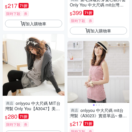
實搭美型~素面彈力背心‧2色(X
217
Only You 中大尺碼 mit台灣製
71折
$
S-6L)
【A3648】
399
71折
$
限時下殺
券
限時下殺
券
加入購物車
加入購物車
onlyyou 中大尺碼 MIT台
商店
灣製 Only You【A3047】美型
onlyyou 中大尺碼 mit台
商店
剪裁 孤型下擺修身外套 2色
280
灣製《A3023》實搭單品~ 條紋
71折
$
圓領棉質長版背心現貨 ‧4色(XS
217
71折
$
限時下殺
券
-5L)
限時下殺
券