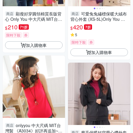
顯瘦好穿圓領棉質長版背
可愛兔兔繡標保暖大絨布
商店
商店
心 Only You 中大尺碼 MIT台灣
背心外套 (XS-5L)Only You 中
製 A1321
大尺碼 MIT台灣製 【A5090】
210
420
71折
7折
$
$
5
限時下殺
券
限時下殺
券
加入購物車
加入購物車
onlyyou 中大尺碼 MIT台
商店
灣製 《A3034》好評再追加~~
磨毛保暖好穿愛心鑽外套
商店