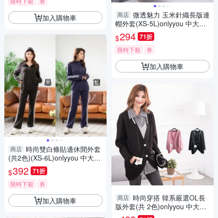
限時下殺
券
微透魅力 玉米針織長版連
商店
加入購物車
帽外套(XS-5L)onlyyou 中大尺
碼 MIT台灣製 【A3567】
294
71折
$
限時下殺
券
加入購物車
時尚雙白條貼邊休閒外套
商店
(共2色)(XS-6L)onlyyou 中大尺
碼 MIT台灣製 【A3357】
392
71折
$
限時下殺
券
時尚穿搭 韓系嚴選OL長
商店
加入購物車
版外套(共 2色)onlyyou 中大尺
碼 MIT台灣製 A3565