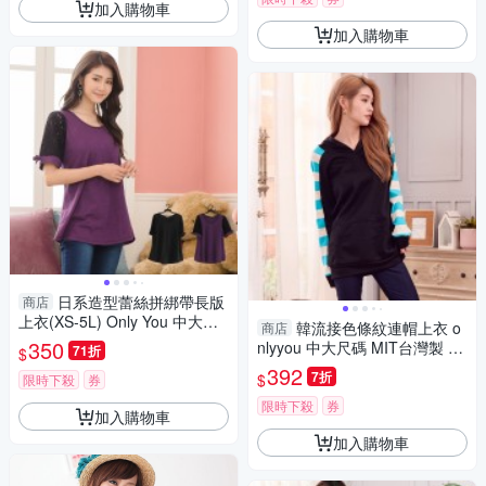
加入購物車
加入購物車
日系造型蕾絲拼綁帶長版
商店
上衣(XS-5L) Only You 中大尺
韓流接色條紋連帽上衣 o
商店
碼 MIT台灣製 【A3323】
350
nlyyou 中大尺碼 MIT台灣製 A3
71折
$
682
392
7折
$
限時下殺
券
限時下殺
券
加入購物車
加入購物車