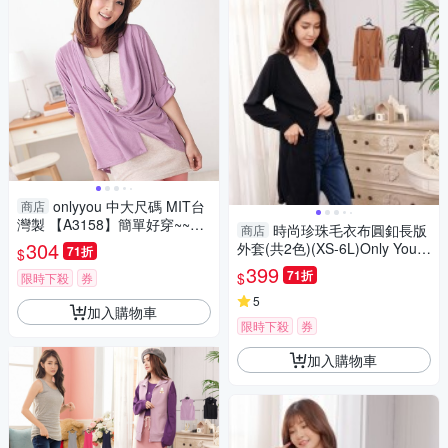
onlyyou 中大尺碼 MIT台
商店
灣製 【A3158】簡單好穿~~素
時尚珍珠毛衣布圓釦長版
商店
面韓流寬鬆顯瘦外套 (共2色)
304
外套(共2色)(XS-6L)Only You
71折
$
中大尺碼 MIT台灣製【A365
399
71折
$
限時下殺
券
9】
5
加入購物車
限時下殺
券
加入購物車