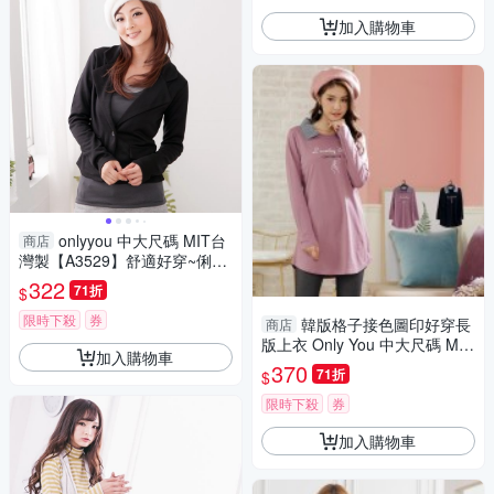
加入購物車
onlyyou 中大尺碼 MIT台
商店
灣製【A3529】舒適好穿~俐落
印象挺版西裝外套 (共二色)‧2色
322
71折
$
(XS~5L)
限時下殺
券
韓版格子接色圖印好穿長
商店
版上衣 Only You 中大尺碼 MIT
加入購物車
台灣製 【A2038】
370
71折
$
限時下殺
券
加入購物車