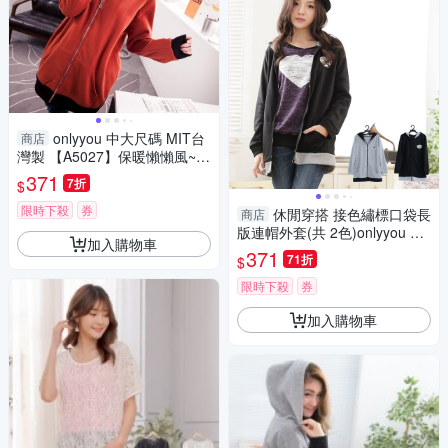
onlyyou 中大尺碼 MIT台
商店
灣製 【A5027】保暖懶懶風~~
豹紋星星項鍊接色刷毛大口袋
371
7折
$
長版外套(共 2色)
限時下殺
券
休閒穿搭 接色繡標口袋長
商店
版連帽外套(共 2色)onlyyou 中
加入購物車
大尺碼 MIT台灣製 【A3586】
371
71折
$
限時下殺
券
加入購物車