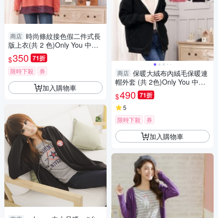
時尚條紋接色假二件式長
商店
版上衣(共 2 色)Only You 中大
尺碼 MIT台灣製 【A2047】
350
71折
$
限時下殺
券
保暖大絨布內絨毛保暖連
商店
帽外套 (共 2色)Only You 中大
加入購物車
尺碼 MIT台灣製 A5089
490
71折
$
5
限時下殺
券
加入購物車