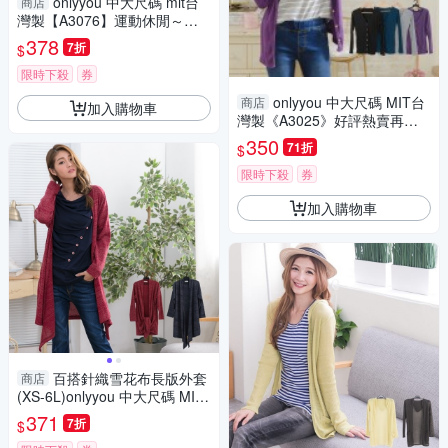
onlyyou 中大尺碼 mit台
商店
灣製【A3076】運動休閒～手
指水鑽拉鍊貼圖外套(共二色)(L
378
7折
$
~6L)
限時下殺
券
onlyyou 中大尺碼 MIT台
商店
加入購物車
灣製《A3025》好評熱賣再追
加~V領開釦棉質小外套 現貨‧5
350
71折
$
色(XS-6L)
限時下殺
券
加入購物車
百搭針織雪花布長版外套
商店
(XS-6L)onlyyou 中大尺碼 MIT
台灣製 【A3602】
371
7折
$