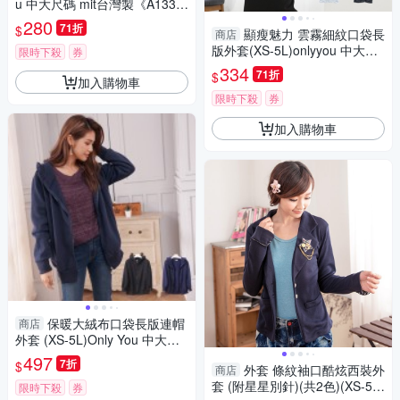
u 中大尺碼 mit台灣製《A133
7》
280
71折
$
顯瘦魅力 雲霧細紋口袋長
商店
版外套(XS-5L)onlyyou 中大尺
限時下殺
券
碼 MIT台灣製 【A3598】
334
71折
$
加入購物車
限時下殺
券
加入購物車
保暖大絨布口袋長版連帽
商店
外套 (XS-5L)Only You 中大尺
碼 MIT台灣製 【A5082】
497
7折
$
外套 條紋袖口酷炫西裝外
商店
套 (附星星別針)(共2色)(XS-5L)
限時下殺
券