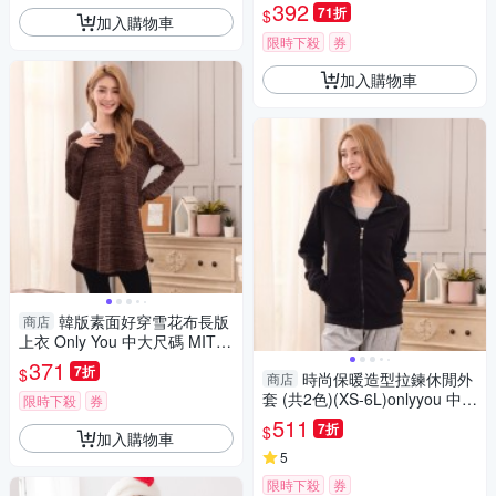
Only You 中大尺碼-MIT台灣製
392
71折
$
加入購物車
A3180
限時下殺
券
加入購物車
韓版素面好穿雪花布長版
商店
上衣 Only You 中大尺碼 MIT台
灣製 【A3623】
371
7折
$
時尚保暖造型拉鍊休閒外
商店
套 (共2色)(XS-6L)onlyyou 中大
限時下殺
券
尺碼 MIT台灣製 【A5093】
511
7折
$
加入購物車
5
限時下殺
券