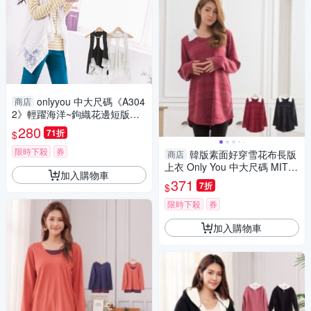
onlyyou 中大尺碼《A304
商店
2》輕躍海洋~鉤織花邊短版罩
衫小背心(XS-2L)
280
71折
$
限時下殺
券
韓版素面好穿雪花布長版
商店
上衣 Only You 中大尺碼 MIT台
加入購物車
灣製 【A3623】
371
7折
$
限時下殺
券
加入購物車