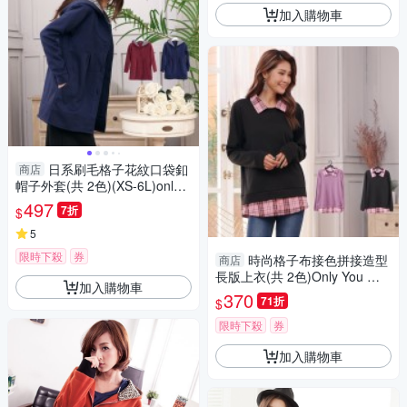
加入購物車
日系刷毛格子花紋口袋釦
商店
帽子外套(共 2色)(XS-6L)onlyy
ou 中大尺碼 MIT台灣製 【A50
497
7折
$
91】
5
限時下殺
券
時尚格子布接色拼接造型
商店
長版上衣(共 2色)Only You 中
加入購物車
大尺碼 MIT台灣製 【A1145】
370
71折
$
限時下殺
券
加入購物車