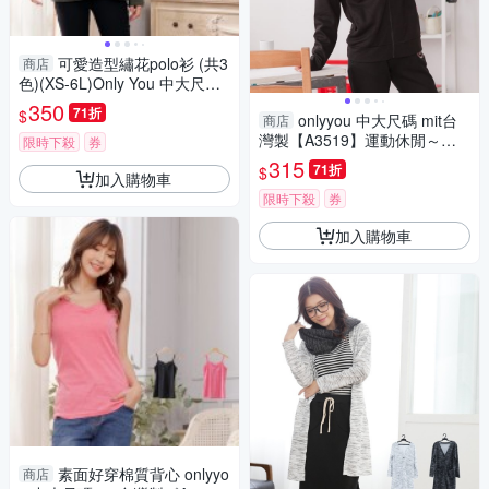
可愛造型繡花polo衫 (共3
商店
色)(XS-6L)Only You 中大尺碼
MIT台灣製 【A2050】
350
71折
$
onlyyou 中大尺碼 mit台
商店
灣製【A3519】運動休閒～皇
限時下殺
券
冠水鑽外套(共二色)(M~6L)
315
71折
$
加入購物車
限時下殺
券
加入購物車
素面好穿棉質背心 onlyyo
商店