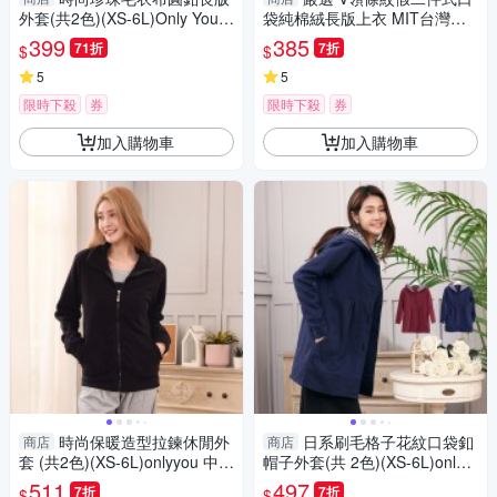
外套(共2色)(XS-6L)Only You
袋純棉絨長版上衣 MIT台灣製
中大尺碼 MIT台灣製【A365
【A3620】
399
385
71折
7折
$
$
9】
5
5
限時下殺
券
限時下殺
券
加入購物車
加入購物車
時尚保暖造型拉鍊休閒外
日系刷毛格子花紋口袋釦
商店
商店
套 (共2色)(XS-6L)onlyyou 中大
帽子外套(共 2色)(XS-6L)onlyy
尺碼 MIT台灣製 【A5093】
ou 中大尺碼 MIT台灣製 【A50
511
497
7折
7折
$
$