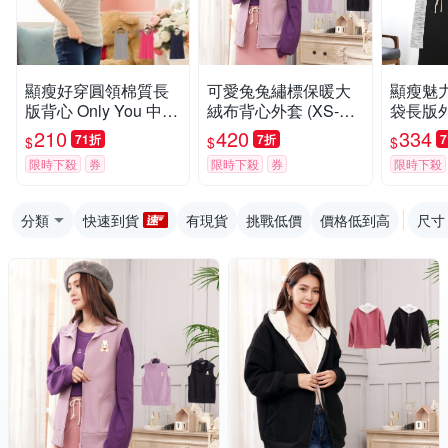
顯瘦好穿圓領棉質長
可愛兔兔繡標保暖大
顯瘦魅
版背心 Only You 中大
絨布背心外套 (XS-5L)
袋長版外套
尺碼 MIT台灣製 A132
Only You 中大尺碼 MI
lyyou
210
420
334
71折
7折
$
$
$
1
T台灣製 【A5090】
灣製 【A
限時下殺
券
限時下殺
券
限時下殺
分類
快速到貨
有現貨
挑戰低價
價格低到高
尺寸