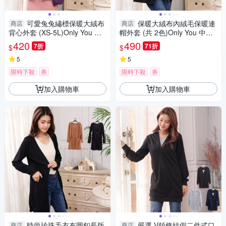
可愛兔兔繡標保暖大絨布
保暖大絨布內絨毛保暖連
商店
商店
背心外套 (XS-5L)Only You 中
帽外套 (共 2色)Only You 中大
大尺碼 MIT台灣製 【A5090】
尺碼 MIT台灣製 A5089
420
490
7折
71折
$
$
5
5
限時下殺
券
限時下殺
券
加入購物車
加入購物車
時尚珍珠毛衣布圓釦長版
嚴選 V領條紋假二件式口
商店
商店