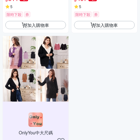
91】
5
5
限時下殺
券
限時下殺
券
加入購物車
加入購物車
OnlyYou中大尺碼