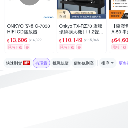
ONKYO 安橋 C-7030
Onkyo TX-RZ70 旗艦
【森澤音
HiFi CD播放器
環繞擴大機 | 11.2聲
A-50
道，8K HDMI 2.1，D
（釪環
13,606
110,149
64,6
$14,322
$115,946
$
$
$
olby Atmos
手工喇
限時下殺
券
限時下殺
券
限時下殺
原裝電源
快速到貨
有現貨
挑戰低價
價格低到高
排序
更多