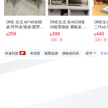
ONE 生活 60*45休閒
ONE生活 長45CM多
ONE生
桌/拜拜桌/矮桌/露營桌
功能置物架 層板架 增
二代x2
(可收納的桌子/精裝
高架 層架 書櫃層板
櫃層板
259
399
440
$
$
$
版)
容量/長2
活動
券
活動
券
分層隔板
快速到貨
有現貨
挑戰低價
價格低到高
排序
更多