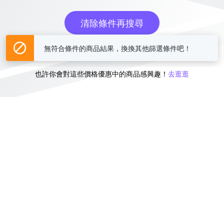
清除條件再搜尋
無符合條件的商品結果，換換其他篩選條件吧！
或
也許你會對這些價格優惠中的商品感興趣！
去逛逛