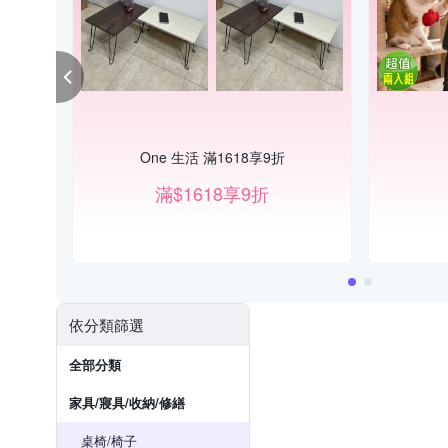
One 生活 滿1618享9折
滿$1618享9折
依分類篩選
全部分類
家具/寢具/收納/修繕
桌椅/椅子