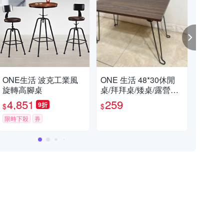
ONE生活 波克工業風
ONE 生活 48*30休閒
ON
旋轉高腳桌
桌/拜拜桌/矮桌/露營桌
能
(可超取/可收納的桌子/
4,851
259
4,
9折
$
$
$
精裝版)
限時下殺
券