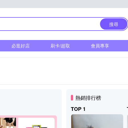
搜尋
必逛好店
刷卡/超取
會員專享
熱銷排行榜
TOP 1