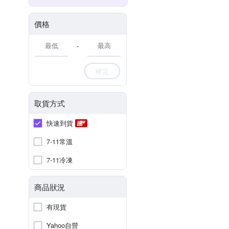
價格
-
確定
取貨方式
快速到貨
7-11常溫
7-11冷凍
商品狀況
有現貨
Yahoo自營