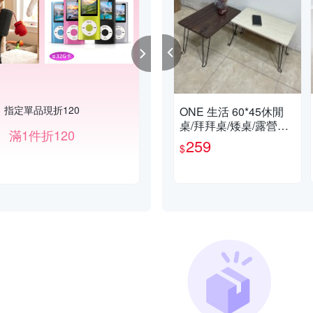
指定單品現折120
戶外露營 精選92折↘
ONE 生活 60*45休閒
桌/拜拜桌/矮桌/露營桌
滿1件折120
滿1件享92折
(可收納的桌子/精裝版)
259
$