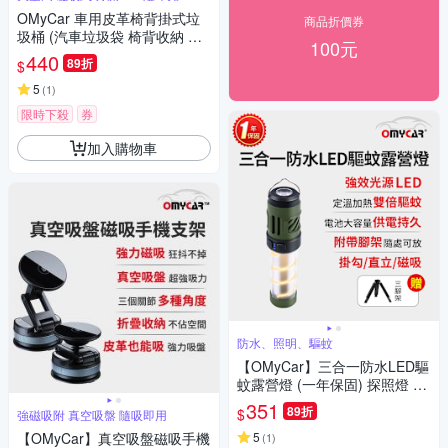
OMyCar 車用皮革椅背掛式垃
商品折價券
圾桶 (汽車垃圾袋 椅背收納 後
100元
座垃圾桶 置物袋架 車用垃圾
440
89折
$
桶)
5
(
1
)
限時下殺
券
加入購物車
防水、照明、驅蚊
【OMyCar】三合一防水LED驅
蚊露營燈 (一年保固) 探照燈 照
明燈 工作燈 營燈 燈具 照明設
351
89折
$
強磁吸附 真空吸盤 隨吸即用
備
【OMyCar】真空吸盤磁吸手機
5
(
1
)