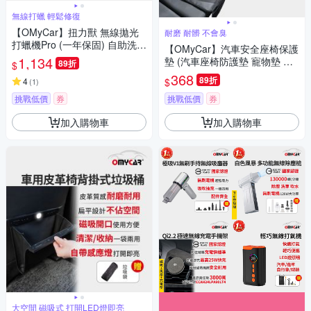
無線打蠟 輕鬆修復
【OMyCar】扭力獸 無線拋光
耐磨 耐髒 不會臭
打蠟機Pro (一年保固) 自助洗車
【OMyCar】汽車安全座椅保護
汽車美容 拋光機 汽車打蠟機
1,134
墊 (汽車座椅防護墊 寵物墊 防
89折
$
滑 防髒 防磨 質感好)
368
89折
$
4
(
1
)
挑戰低價
券
挑戰低價
券
加入購物車
加入購物車
大空間 磁吸式 打開LED燈即亮