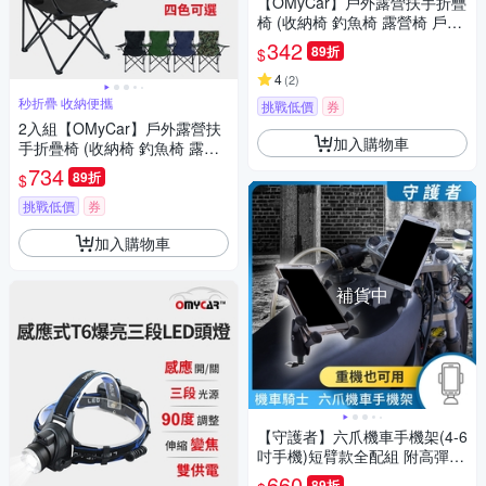
【OMyCar】戶外露營扶手折疊
椅 (收納椅 釣魚椅 露營椅 戶外
椅 導演椅 野餐)
342
89折
$
4
(
2
)
秒折疊 收納便攜
挑戰低價
券
2入組【OMyCar】戶外露營扶
加入購物車
手折疊椅 (收納椅 釣魚椅 露營
椅 戶外椅 導演椅 野餐)
734
89折
$
挑戰低價
券
加入購物車
補貨中
【守護者】六爪機車手機架(4-6
吋手機)短臂款全配組 附高彈性
固定帶 摩托車
660
89折