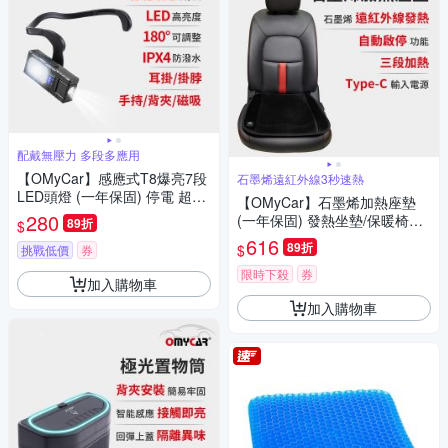
配戴無壓力 多段多應用
【OMyCar】感應式T8爆亮7段
石墨烯遠紅外線3秒速熱
LED頭燈 (一年保固) 停電 超強
【OMyCar】石墨烯加熱座墊
光 釣魚頭燈 登山頭燈 工作燈
280
(一年保固) 發熱坐墊/保暖椅墊/
89折
$
三段調溫/居家辦公皆可
616
89折
$
挑戰低價
券
限時下殺
券
加入購物車
加入購物車