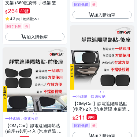
支架 (360度旋轉 手機架 雙面
挑戰低價
券
吸附 汽車導航 免充電 迷你便
264
89折
$
攜)
加入購物車
4.3
(
5
)
總銷量>50
限時下殺
券
加入購物車
一秒遮陽，快速收納
【OMyCar】靜電遮陽隔熱貼
(後座)-2入 (汽車遮陽 車窗遮陽
防曬遮光)
211
89折
$
一秒遮陽，快速收納
【OMyCar】靜電遮陽隔熱貼
挑戰低價
券
(前座+後座)-4入 (汽車遮陽 車
加入購物車
窗遮陽 防曬遮光)