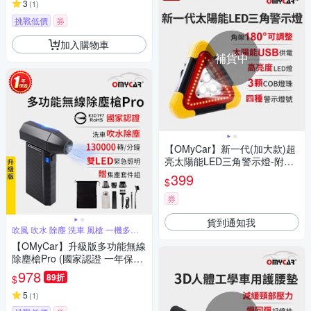
3
(
1
)
挑戰低價
券
加入購物車
補貨中
【OMyCar】新一代(加大款)超
亮太陽能LED三角警示燈-附US
B充電線 站立/手提兩用-快
399
$
券
貨到通知我
吹風 吹水 除塵 洗車 風槍 一機多用
途
【OMyCar】升級版多功能無線
除塵槍Pro (國家認證 一年保固)
充氣洗車 暴力渦輪風扇 手持強
978
89折
$
力風槍 暴力吹風
5
(
1
)