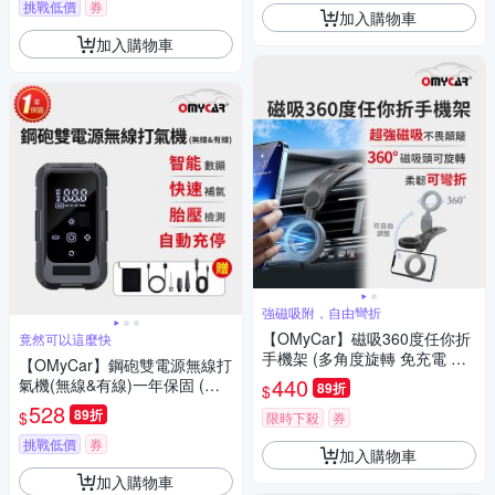
挑戰低價
券
加入購物車
加入購物車
強磁吸附，自由彎折
【OMyCar】磁吸360度任你折
竟然可以這麼快
手機架 (多角度旋轉 免充電 桌
【OMyCar】鋼砲雙電源無線打
面追劇支架 車用導航手機架 辦
440
氣機(無線&有線)一年保固 (汽
89折
$
公室手機座)
車打氣機 輪胎打氣機 胎壓檢
528
89折
$
限時下殺
券
測)
挑戰低價
券
加入購物車
加入購物車