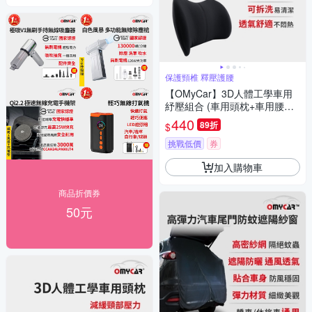
保護頸椎 釋壓護腰
【OMyCar】3D人體工學車用
紓壓組合 (車用頭枕+車用腰靠
枕)
440
89折
$
挑戰低價
券
加入購物車
商品折價券
50元