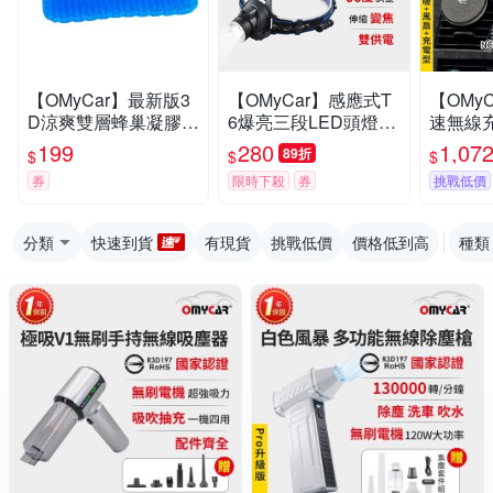
【OMyCar】最新版3
【OMyCar】感應式T
【OMyC
D涼爽雙層蜂巢凝膠坐
6爆亮三段LED頭燈
速無線充
墊(送-專用止滑布套收
(停電 超強光 釣魚頭
冷氣口支
199
280
1,07
89折
$
$
$
納袋)透氣釋壓 -快
燈 登山頭燈 工作頭
一年保固
券
限時下殺
券
挑戰低價
燈)
感應充
汽車手機
分類
快速到貨
有現貨
挑戰低價
價格低到高
種類