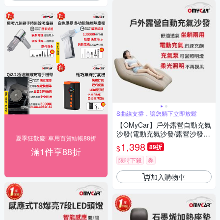
S曲線支撐，讓您躺下立即放鬆
【OMyCar】戶外露營自動充氣
沙發(電動充氣沙發/露營沙發/
夏季狂歡慶! 車用百貨結帳88折
車宿充氣床/快速抽充/居家戶外
1,398
89折
$
滿1件享88折
兩用沙發)
限時下殺
券
加入購物車