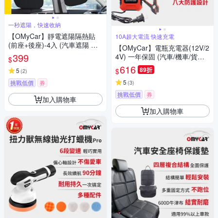
一秒遮陽，快速收納
【OMyCar】靜電遮陽隔熱貼
10A超大電流 快速充電
(前座+後座)-4入 (汽車遮陽 車
【OMyCar】電瓶充電器(12V/2
窗遮陽 防曬遮光)-快
399
4V) 一年保固 (汽車/機車/貨車/
$
電瓶修復)
616
89折
$
5
(
2
)
5
挑戰低價
券
(
3
)
挑戰低價
券
加入購物車
加入購物車