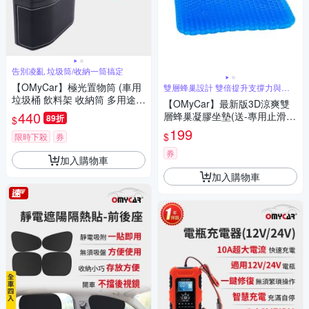
告別凌亂 垃圾筒/收納一筒搞定
【OMyCar】極光置物筒 (車用
雙層蜂巢設計 雙倍提升支撐力與透
氣效果
垃圾桶 飲料架 收納筒 多用途車
【OMyCar】最新版3D涼爽雙
內收納杯 背夾安裝一插即用)
440
層蜂巢凝膠坐墊(送-專用止滑布
89折
$
套收納袋)透氣釋壓 -快
199
$
限時下殺
券
券
加入購物車
加入購物車