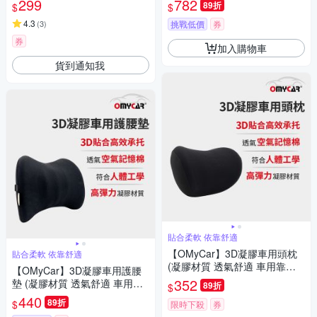
299
782
89折
$
$
攜)-快
設計)
4.3
(
3
)
挑戰低價
券
券
加入購物車
貨到通知我
貼合柔軟 依靠舒適
【OMyCar】3D凝膠車用頭枕
貼合柔軟 依靠舒適
(凝膠材質 透氣舒適 車用靠枕
【OMyCar】3D凝膠車用護腰
車用頭頸枕 慢回彈記憶枕)
352
墊 (凝膠材質 透氣舒適 車用靠
89折
$
墊 車用腰枕 車用靠腰墊 家用靠
440
89折
$
限時下殺
券
墊)