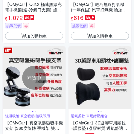
充
【OMyCar】Qi2.2 極速無線充
【OMyCar】輕巧無線打氣機
電手機架(送-冷氣口支架) 國家
(一年保固) 汽車打氣機 輪胎打
認證 一年保固 (強力磁吸 感應
氣機 胎壓檢測 預設胎壓 自帶照
1,072
616
89折
89折
$
$
充電 車用手機架 汽車手機架)
明
挑戰低價
券
挑戰低價
券
加入購物車
加入購物車
補貨中
強磁吸附 真空吸盤 隨吸即用
透氣柔軟 車用紓壓組合
【OMyCar】真空吸盤磁吸手機
【OMyCar】3D凝膠車用頭枕
支架 (360度旋轉 手機架 雙面
+護腰墊 (凝膠材質 透氣舒適 車
吸附 汽車導航 免充電 迷你便
用靠墊 車用腰枕 符合人體工學