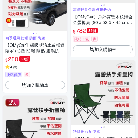
露營野餐必備 便攜收納
【OMyCar】戶外露營木紋鋁合
金蛋捲桌 (90 x 52.5 x 45 cm
露營桌 摺疊桌 收納桌 野餐)
782
89折
$
四季通用 防曬 防雨 防塵
限時下殺
券
【OMyCar】磁吸式汽車前擋遮
加入購物車
陽罩 (防塵 防曬 隔熱 遮陽抗UV
防汙 遮光)
280
89折
$
4
(
3
)
挑戰低價
券
加入購物車
秒折疊 收納便攜