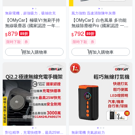
無刷電機，超強吸力，吸抽吹充
風力強勁 迅速清除陳年灰塵
【OMyCar】極吸V1無刷手持
【OMyCar】白色風暴 多功能
無線吸塵器 (國家認證 一年保
無線除塵槍Pro (國家認證 一年
固) 無線吸塵器 無刷電機 吸充
保固) 充氣洗車 暴力渦輪風扇
879
792
89折
89折
$
$
吹抽四合一 除塵 抽真空 車家兩
手持強力風槍 暴力吹風
用
限時下殺
券
限時下殺
券
加入購物車
加入購物車
對位精準，充電快穩準，最高25W快
無刷電機 充氣超給力