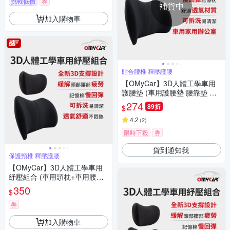
挑戰低價
券
補貨中
加入購物車
貼合腰椎 釋壓護腰
【OMyCar】3D人體工學車用
護腰墊 (車用護腰墊 腰靠墊 腰
枕 慢回彈護腰墊)
274
89折
$
4.2
(
2
)
限時下殺
券
貨到通知我
保護頸椎 釋壓護腰
【OMyCar】3D人體工學車用
紓壓組合 (車用頭枕+車用腰靠
枕)-快
350
$
券
加入購物車