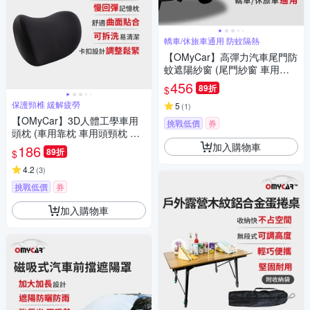
轎車/休旅車通用 防蚊隔熱
【OMyCar】高彈力汽車尾門防
蚊遮陽紗窗 (尾門紗窗 車用蚊
帳 汽車防蚊帳 車宿 車露)
456
89折
$
保護頸椎 緩解疲勞
5
(
1
)
【OMyCar】3D人體工學車用
挑戰低價
券
頭枕 (車用靠枕 車用頭頸枕 慢
回彈記憶枕 慢回彈頭枕)
加入購物車
186
89折
$
4.2
(
3
)
挑戰低價
券
加入購物車