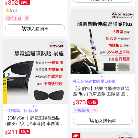
352
89折
$
5
(
1
)
限時下殺
券
加入購物車
秒安裝 快速收納 夏日必備
【安伯特】酷樂自動伸縮遮陽
簾Plus (汽車遮陽 遮陽簾 遮陽
板)
373
89折
$
挑戰低價
券
一秒遮陽，快速收納
【OMyCar】靜電遮陽隔熱貼
加入購物車
(前座)-2入 (汽車遮陽 車窗遮陽
防曬遮光)
211
89折
$