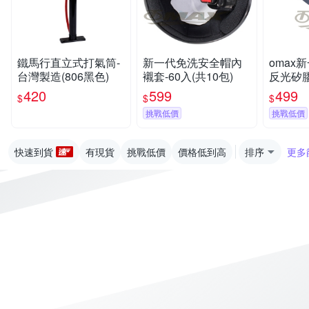
鐵馬行直立式打氣筒-
新一代免洗安全帽內
omax
台灣製造(806黑色)
襯套-60入(共10包)
反光矽
420
599
499
$
$
$
挑戰低價
挑戰低價
快速到貨
有現貨
挑戰低價
價格低到高
排序
更多