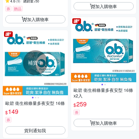
4.6
(
9
)
總銷量>50
加入購物車
券
贈品
加入購物車
補貨中
歐碧 衛生棉條量多夜安型 16條
x2入
259
歐碧 衛生棉條量多夜安型 16條
$
149
$
券
券
加入購物車
貨到通知我