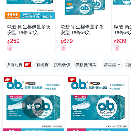
歐碧 衛生棉條量多夜
歐碧 衛生棉條量多夜
歐碧 
安型 16條 x2入
安型 16條x6入
16條x6
259
679
639
$
$
$
券
券
券
快速到貨
有現貨
挑戰低價
價格低到高
清涼感
種
補貨中