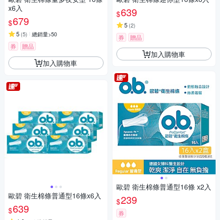
x6入
639
$
679
$
5
(
2
)
5
(
5
)
總銷量>50
券
贈品
券
贈品
加入購物車
加入購物車
歐碧 衛生棉條普通型16條 x2入
歐碧 衛生棉條普通型16條x6入
239
$
639
$
券