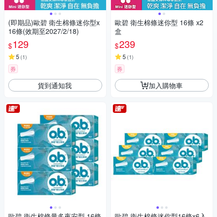
(即期品)歐碧 衛生棉條迷你型x
歐碧 衛生棉條迷你型 16條 x2
16條(效期至2027/2/18)
盒
129
239
$
$
5
5
(
1
)
(
1
)
券
券
貨到通知我
加入購物車
歐碧 衛生棉條量多夜安型 16條
歐碧 衛生棉條迷你型16條x6入