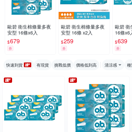
歐碧 衛生棉條量多夜
歐碧 衛生棉條量多夜
歐碧 
安型 16條x6入
安型 16條 x2入
16條x6
679
259
639
$
$
$
券
券
券
快速到貨
有現貨
挑戰低價
價格低到高
清涼感
種