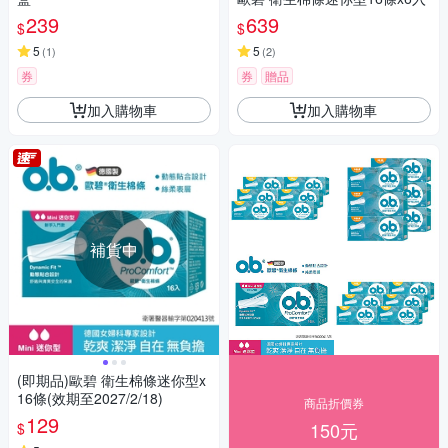
239
639
$
$
5
5
(
1
)
(
2
)
券
券
贈品
加入購物車
加入購物車
補貨中
(即期品)歐碧 衛生棉條迷你型x
16條(效期至2027/2/18)
商品折價券
129
150元
$