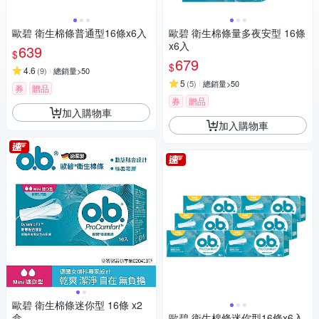
歐碧 衛生棉條普通型16條x6入
歐碧 衛生棉條量多夜安型 16條
x6入
639
$
679
$
4.6
(
9
)
總銷量>50
5
(
5
)
總銷量>50
券
贈品
券
贈品
加入購物車
加入購物車
歐碧 衛生棉條迷你型 16條 x2
盒
歐碧 衛生棉條迷你型16條x6入