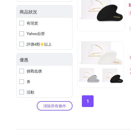
$
商品狀況
有現貨
Yahoo自營
評價4顆
以上
優惠
挑戰低價
券
活動
1
清除所有條件