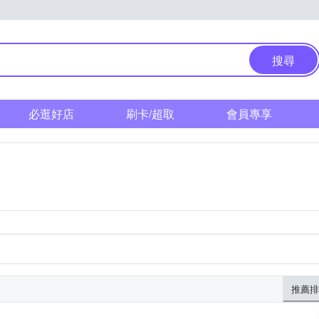
搜尋
必逛好店
刷卡/超取
會員專享
推薦排