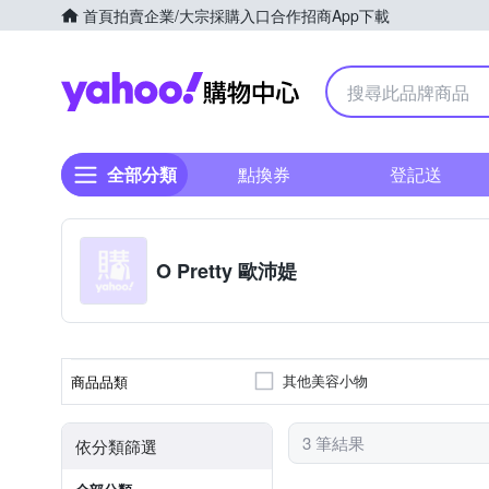
首頁
拍賣
企業/大宗採購入口
合作招商
App下載
Yahoo購物中心
全部分類
點換券
登記送
O Pretty 歐沛媞
其他美容小物
商品品類
3 筆結果
依分類篩選