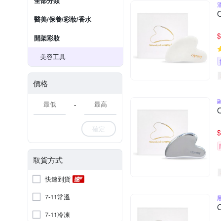
全部分類
醫美/保養/彩妝/香水
$
開架彩妝
美容工具
價格
-
確定
$
取貨方式
快速到貨
7-11常溫
7-11冷凍