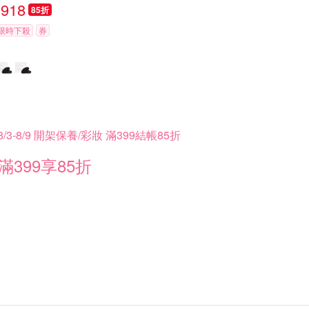
918
85折
限時下殺
券
8/3-8/9 開架保養/彩妝 滿399結帳85折
滿399享85折