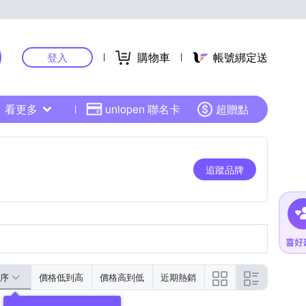
購物車
帳號綁定送
登入
看更多
uniopen 聯名卡
超贈點
追蹤品牌
序
價格低到高
價格高到低
近期熱銷