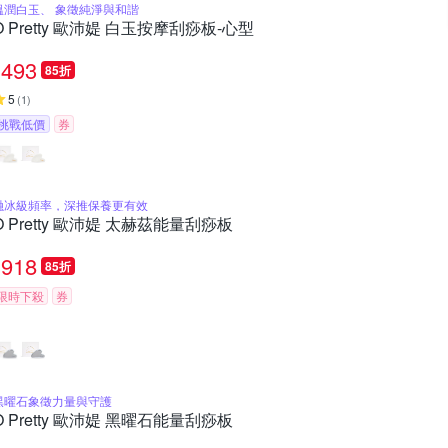
溫潤白玉、 象徵純淨與和諧
O Pretty 歐沛媞 白玉按摩刮痧板-心型
493
85折
5
(
1
)
挑戰低價
券
融冰級頻率，深推保養更有效
O Pretty 歐沛媞 太赫茲能量刮痧板
918
85折
限時下殺
券
黑曜石象徵力量與守護
O Pretty 歐沛媞 黑曜石能量刮痧板