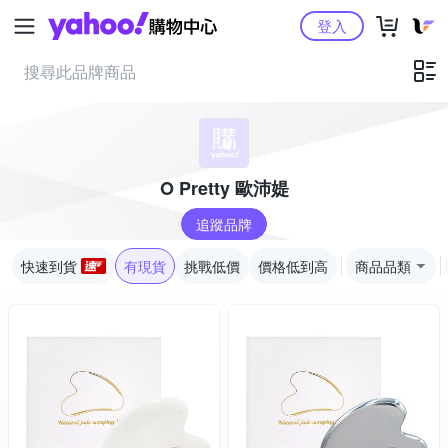
Yahoo購物中心
登入
O Pretty 歐沛媞
追蹤品牌
快速到貨
有現貨
挑戰低價
價格低到高
商品品類