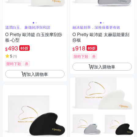
溫潤白玉、 象徵純淨與和諧
融冰級頻率，深推保養更有效
O Pretty 歐沛媞 白玉按摩刮痧
O Pretty 歐沛媞 太赫茲能量刮
板-心型
痧板
493
918
85折
85折
$
$
5
(
1
)
限時下殺
券
限時下殺
券
加入購物車
加入購物車