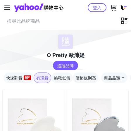
Yahoo購物中心
登入
O Pretty 歐沛媞
追蹤品牌
快速到貨
有現貨
挑戰低價
價格低到高
商品品類