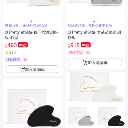
溫潤白玉、 象徵純淨與和諧
融冰級頻率，深推保養更有效
O Pretty 歐沛媞 白玉按摩刮痧
O Pretty 歐沛媞 太赫茲能量刮
板-心型
痧板
493
918
85折
85折
$
$
5
(
1
)
限時下殺
券
挑戰低價
券
加入購物車
加入購物車