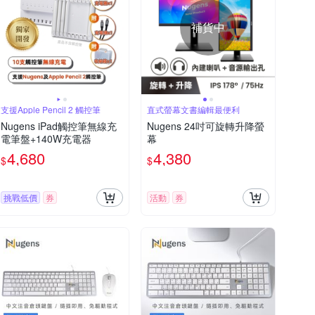
補貨中
支援Apple Pencil 2 觸控筆
直式螢幕文書編輯最便利
Nugens iPad觸控筆無線充
Nugens 24吋可旋轉升降螢
電筆盤+140W充電器
幕
4,680
4,380
$
$
挑戰低價
券
活動
券