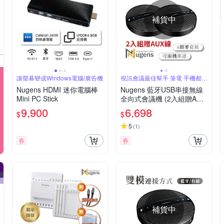
補貨中
讓螢幕變成Windows電腦/廣告機
視訊會議最佳幫手 筆電 手機都能
用
Nugens HDMI 迷你電腦棒
Nugens 藍牙USB串接無線
Mini PC Stick
全向式會議機 (2入組贈AUX
線)
9,900
6,698
$
$
5
(
1
)
券
券
補貨中