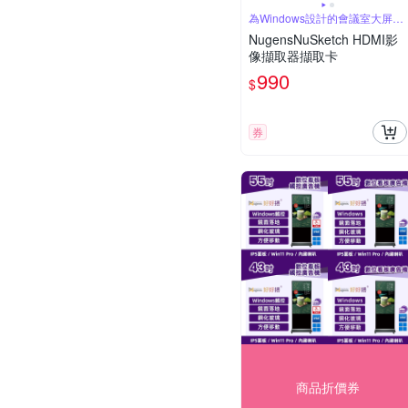
為Windows設計的會議室大屏解
決方案
NugensNuSketch HDMI影
像擷取器擷取卡
990
$
券
商品折價券