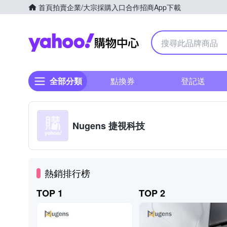
首頁
拍賣
企業/大宗採購入口
合作招商
App下載
Yahoo購物中心
全部分類
點換券
登記送
Nugens 捷視科技
熱銷排行榜
TOP 1
TOP 2