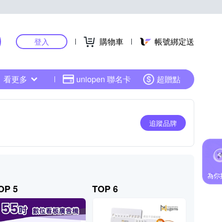
購物車
帳號綁定送
登入
看更多
uniopen 聯名卡
超贈點
追蹤品牌
OP 5
TOP 6
TOP