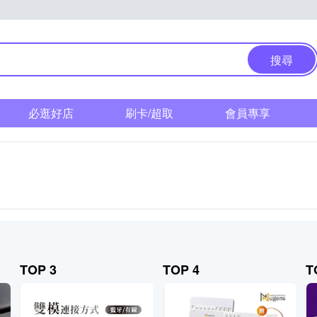
搜尋
必逛好店
刷卡/超取
會員專享
TOP 3
TOP 4
T