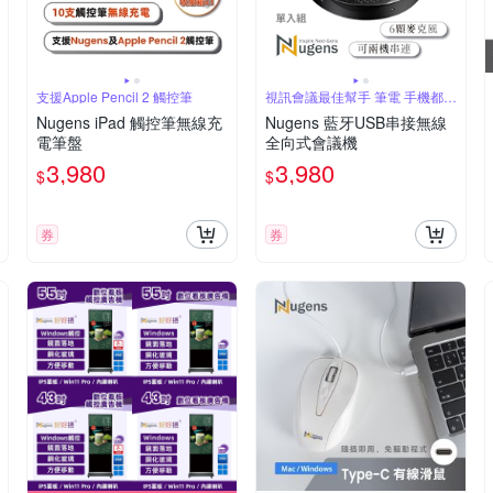
支援Apple Pencil 2 觸控筆
視訊會議最佳幫手 筆電 手機都能
用
Nugens iPad 觸控筆無線充
Nugens 藍牙USB串接無線
電筆盤
全向式會議機
3,980
3,980
$
$
券
券