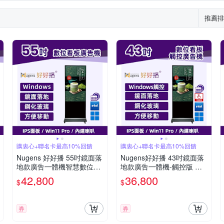
推薦排
購衷心+聯名卡最高10%回饋
購衷心+聯名卡最高10%回饋
Nugens 好好播 55吋鏡面落
Nugens好好播 43吋鏡面落
地款廣告一體機智慧數位廣
地款廣告一體機-觸控版 智
告看板電子海報
慧數位廣告看板電子海報
42,800
36,800
$
$
券
券