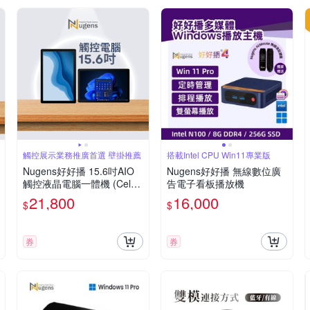
觸控展示業務推廣首選 壁掛推薦
搭載Intel CPU Win11專業版
Nugens好好播 15.6吋AIO
Nugens好好播 無線數位廣
觸控液晶電腦一體機 (Celer
告電子看板播放機
on J6412/8G/128GB SSD/
21,800
16,000
$
$
W11P)
券
券