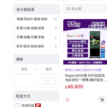
23 筆結果
依分類篩選
電腦/零組件/週邊/遊戲
12
家電/冷氣/視聽/按摩
6
手機/相機/耳機/穿戴
3
家具/寢具/收納/修繕
2
價格
-
購衷心+聯名卡最高10%回饋
Nugens好好播 55吋鏡面落
地款廣告一體機-觸控版智慧
確定
數位廣告看板電子海報
48,800
$
取貨方式
券
快速到貨