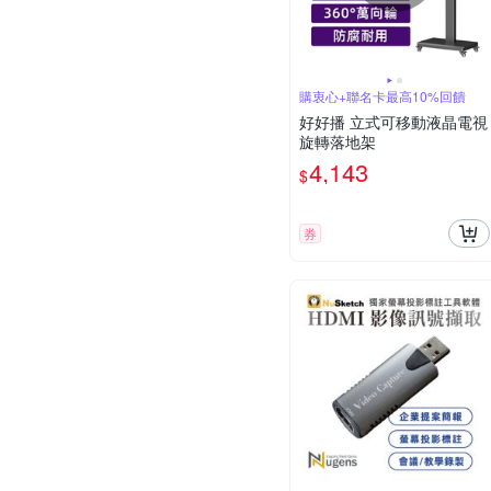
購衷心+聯名卡最高10%回饋
好好播 立式可移動液晶電視
旋轉落地架
4,143
$
券