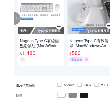
Nugens Type-C有線鍵
Nugens Type-C有線滑
盤滑鼠組 (Mac/Window
鼠 (Mac/Windows/Andr
s/Android)
id)
1,480
580
$
$
券
挑戰低價
券
Android
Linux
MAC
適用作業系統
顏色
HDMI高畫質數位影音端
VGA電腦影像端子(D-
無
無
4組
1組
無
60HZ
AV影音端子
USB插槽
倍頻
環繞音場
子
SUB)