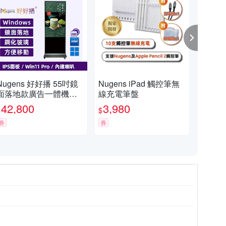
Nugens 好好播 55吋鏡
Nugens iPad 觸控筆無
Nug
面落地款廣告一體機智
線充電筆盤
O
慧數位廣告看板電子海
(Ce
42,800
3,980
21
$
$
$
報
GB 
券
券
券