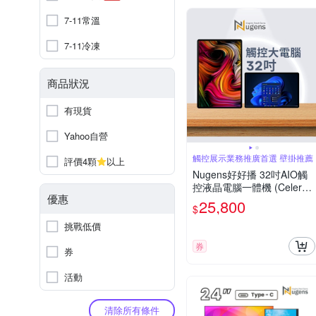
7-11常溫
7-11冷凍
商品狀況
有現貨
Yahoo自營
觸控展示業務推廣首選 壁掛推薦
評價4顆
以上
Nugens好好播 32吋AIO觸
控液晶電腦一體機 (Celeron
優惠
J6412/8G/128GB SSD/W1
25,800
$
1P)
挑戰低價
券
券
活動
清除所有條件