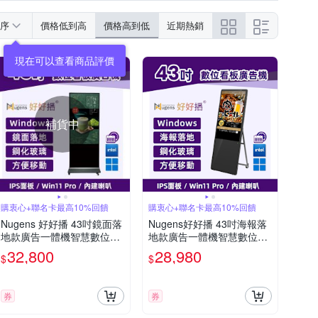
序
價格低到高
價格高到低
近期熱銷
補貨中
購衷心+聯名卡最高10%回饋
購衷心+聯名卡最高10%回饋
Nugens 好好播 43吋鏡面落
Nugens好好播 43吋海報落
地款廣告一體機智慧數位廣
地款廣告一體機智慧數位廣
告看板電子海報
告看板電子海報
32,800
28,980
$
$
券
券