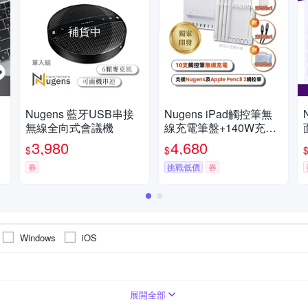
補貨中
Nugens 藍牙USB串接
Nugens iPad觸控筆無
o
無線全向式會議機
線充電筆盤+140W充電
器
3,980
4,680
$
$
券
挑戰低價
券
Windows
iOS
展開全部