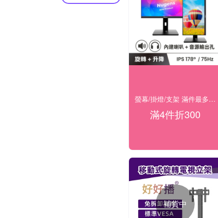
螢幕/掛燈/支架 滿件最多折300！(宅配)
滿4件折300
補貨中