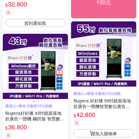
100元
板電子海報
32,800
$
券
貨到通知我
購衷心+聯名卡最高10%回饋
Nugens 好好播 55吋鏡面落地
購衷心+聯名卡最高10%回饋
款廣告一體機智慧數位廣告看
板電子海報
Nugens好好播 43吋鏡面落地
42,800
$
款廣告一體機-觸控版 智慧數位
券
廣告看板電子海報
36,800
$
加入購物車
券