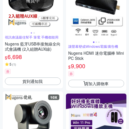
補貨中
視訊會議最佳幫手 筆電 手機都能用
Nugens 藍牙USB串接無線全向
讓螢幕變成Windows電腦/廣告機
式會議機 (2入組贈AUX線)
Nugens HDMI 迷你電腦棒 Mini
6,698
$
PC Stick
5
9,900
(
1
)
$
券
券
貨到通知我
加入購物車