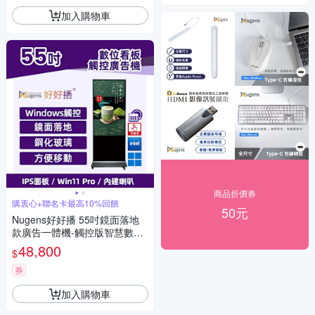
加入購物車
商品折價券
購衷心+聯名卡最高10%回饋
50元
Nugens好好播 55吋鏡面落地
款廣告一體機-觸控版智慧數位
廣告看板電子海報
48,800
$
券
加入購物車