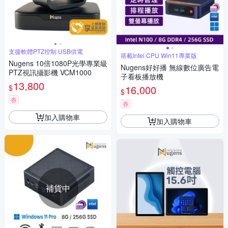
支援軟體PTZ控制 USB供電
搭載Intel CPU Win11專業版
Nugens 10倍1080P光學專業級
Nugens好好播 無線數位廣告電
PTZ視訊攝影機 VCM1000
子看板播放機
13,800
$
16,000
$
券
券
加入購物車
加入購物車
補貨中