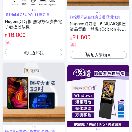
搭載Intel CPU Win11專業版
觸控展示業務推廣首選 壁掛推薦
Nugens好好播 無線數位廣告電
Nugens好好播 15.6吋AIO觸控
子看板播放機
液晶電腦一體機 (Celeron J641
16,000
2/8G/128GB SSD/W11P)
$
21,800
$
券
券
貨到通知我
加入購物車
觸控展示業務推廣首選 壁掛推薦