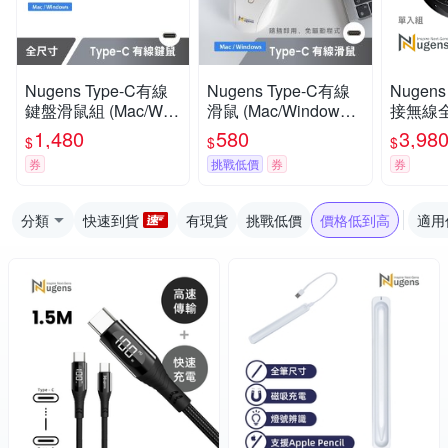
Nugens Type-C有線
Nugens Type-C有線
Nugen
鍵盤滑鼠組 (Mac/Win
滑鼠 (Mac/Windows/A
接無線
dows/Android)
ndroid)
1,480
580
3,98
$
$
$
券
挑戰低價
券
券
分類
快速到貨
有現貨
挑戰低價
價格低到高
適用