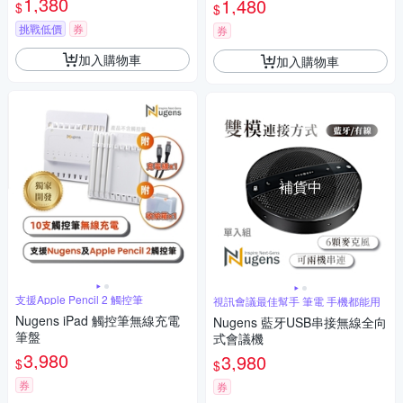
1,380
1,480
$
$
挑戰低價
券
券
加入購物車
加入購物車
補貨中
支援Apple Pencil 2 觸控筆
視訊會議最佳幫手 筆電 手機都能用
Nugens iPad 觸控筆無線充電
Nugens 藍牙USB串接無線全向
筆盤
式會議機
3,980
3,980
$
$
券
券