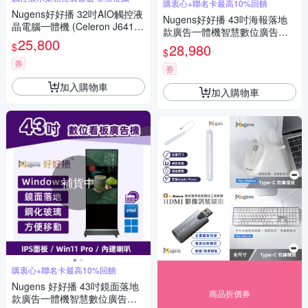
購衷心+聯名卡最高10%回饋
Nugens好好播 32吋AIO觸控液
Nugens好好播 43吋海報落地
晶電腦一體機 (Celeron J6412/
款廣告一體機智慧數位廣告看
8G/128GB SSD/W11P)
25,800
板電子海報
$
28,980
$
券
券
加入購物車
加入購物車
補貨中
購衷心+聯名卡最高10%回饋
Nugens 好好播 43吋鏡面落地
商品折價券
款廣告一體機智慧數位廣告看