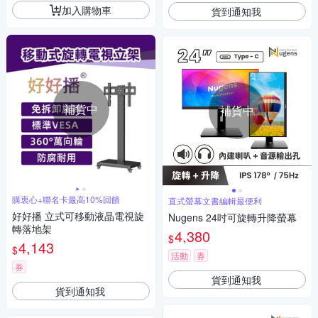
加入購物車
貨到通知我
補貨中
補貨中
購衷心+聯名卡最高10%回饋
直式螢幕文書編輯最便利
好好播 立式可移動液晶電視旋
Nugens 24吋可旋轉升降螢幕
轉落地架
4,380
$
4,143
$
活動
券
券
貨到通知我
貨到通知我