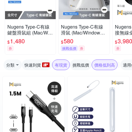
Nugens Type-C有線
Nugens Type-C有線
Nugen
鍵盤滑鼠組 (Mac/Win
滑鼠 (Mac/Windows/A
接無線
dows/Android)
ndroid)
1,480
580
3,98
$
$
$
券
挑戰低價
券
券
分類
快速到貨
有現貨
挑戰低價
價格低到高
適用