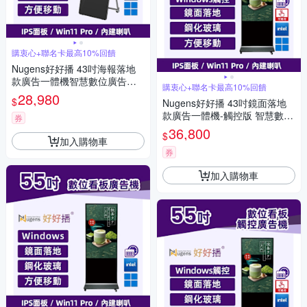
購衷心+聯名卡最高10%回饋
Nugens好好播 43吋海報落地
款廣告一體機智慧數位廣告看
購衷心+聯名卡最高10%回饋
板電子海報
28,980
$
Nugens好好播 43吋鏡面落地
款廣告一體機-觸控版 智慧數位
券
廣告看板電子海報
36,800
$
加入購物車
券
加入購物車