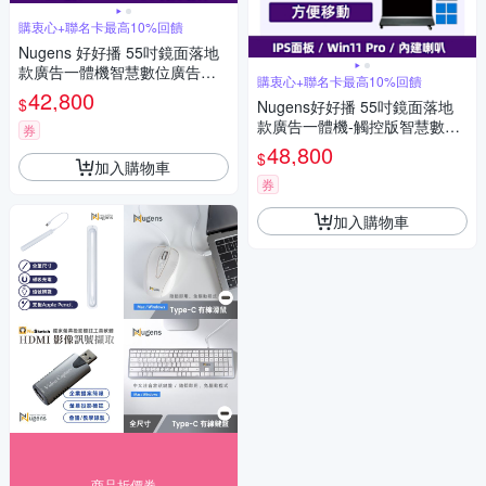
購衷心+聯名卡最高10%回饋
Nugens 好好播 55吋鏡面落地
款廣告一體機智慧數位廣告看
購衷心+聯名卡最高10%回饋
板電子海報
42,800
$
Nugens好好播 55吋鏡面落地
款廣告一體機-觸控版智慧數位
券
廣告看板電子海報
48,800
$
加入購物車
券
加入購物車
商品折價券