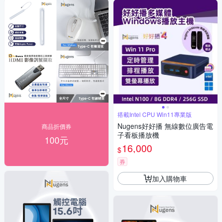
搭載Intel CPU Win11專業版
Nugens好好播 無線數位廣告電
商品折價券
子看板播放機
100元
16,000
$
券
加入購物車