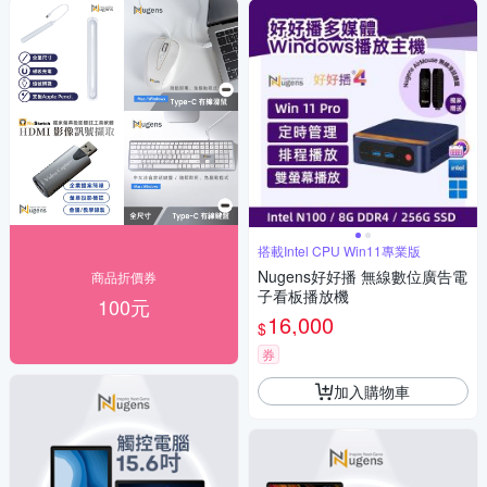
搭載Intel CPU Win11專業版
Nugens好好播 無線數位廣告電
商品折價券
子看板播放機
100元
16,000
$
券
加入購物車