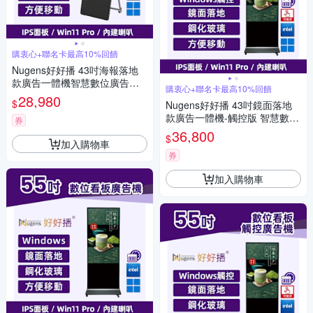
購衷心+聯名卡最高10%回饋
Nugens好好播 43吋海報落地
款廣告一體機智慧數位廣告看
購衷心+聯名卡最高10%回饋
板電子海報
28,980
$
Nugens好好播 43吋鏡面落地
款廣告一體機-觸控版 智慧數位
券
廣告看板電子海報
36,800
$
加入購物車
券
加入購物車