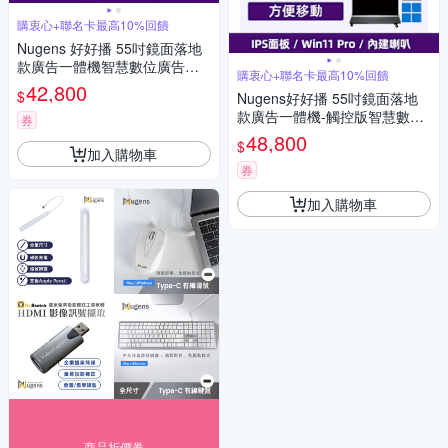
購衷心+聯名卡最高10%回饋
Nugens 好好播 55吋鏡面落地
款廣告一體機智慧數位廣告看
購衷心+聯名卡最高10%回饋
板電子海報
42,800
$
Nugens好好播 55吋鏡面落地
款廣告一體機-觸控版智慧數位
券
廣告看板電子海報
48,800
$
加入購物車
券
加入購物車
商品折價券