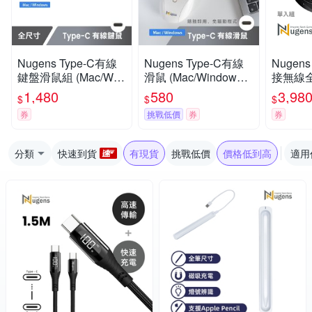
Nugens Type-C有線
Nugens Type-C有線
Nugen
鍵盤滑鼠組 (Mac/Win
滑鼠 (Mac/Windows/A
接無線
dows/Android)
ndroid)
1,480
580
3,98
$
$
$
券
挑戰低價
券
券
分類
快速到貨
有現貨
挑戰低價
價格低到高
適用