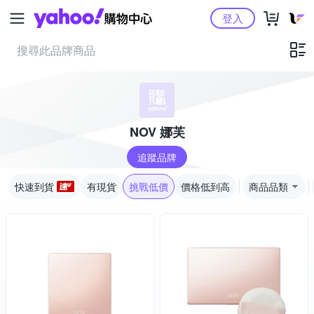
Yahoo購物中心
登入
NOV 娜芙
追蹤品牌
快速到貨
有現貨
挑戰低價
價格低到高
商品品類