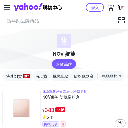
Yahoo購物中心
登入
NOV 娜芙
追蹤品牌
快速到貨
有現貨
挑戰低價
價格低到高
商品品類
此為單售粉盒賣場，粉蕊另售
NOV娜芙 防曬蜜粉盒
383
$
86折
5
(
2
)
挑戰低價
券