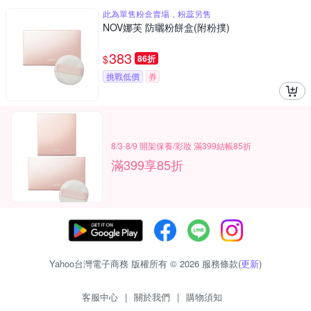
此為單售粉盒賣場，粉蕊另售
NOV娜芙 防曬粉餅盒(附粉撲)
383
$
86折
挑戰低價
券
8/3-8/9 開架保養/彩妝 滿399結帳85折
滿399享85折
Yahoo台灣電子商務 版權所有 © 2026 服務條款(
更新
)
客服中心
|
關於我們
|
購物須知