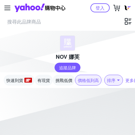
Yahoo購物中心
登入
NOV 娜芙
追蹤品牌
快速到貨
有現貨
挑戰低價
價格低到高
排序
更多