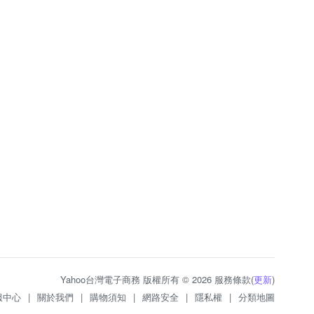
Yahoo台灣電子商務 版權所有 © 2026 服務條款(
更新
)
服中心
|
關於我們
|
購物須知
|
網路安全
|
隱私權
|
分類地圖