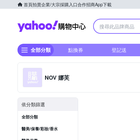
首頁
拍賣
企業/大宗採購入口
合作招商
App下載
Yahoo購物中心
全部分類
點換券
登記送
NOV 娜芙
依分類篩選
全部分類
醫美/保養/彩妝/香水