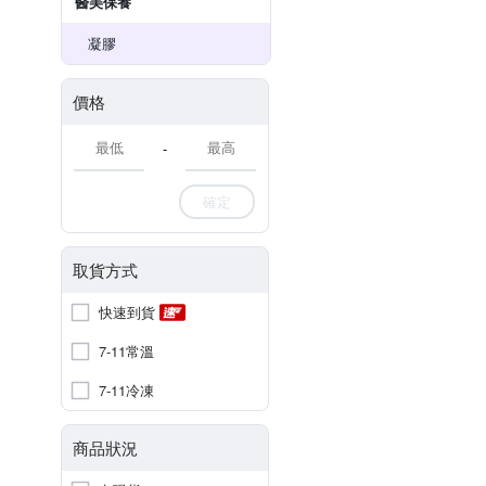
醫美保養
凝膠
價格
-
確定
取貨方式
快速到貨
7-11常溫
7-11冷凍
商品狀況