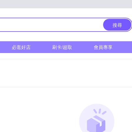
搜尋
必逛好店
刷卡/超取
會員專享