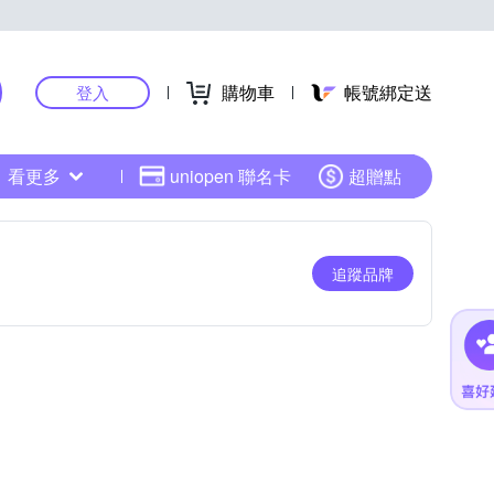
購物車
帳號綁定送
登入
看更多
uniopen 聯名卡
超贈點
追蹤品牌