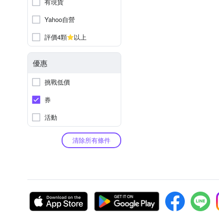
有現貨
Yahoo自營
評價4顆
以上
優惠
挑戰低價
券
活動
清除所有條件