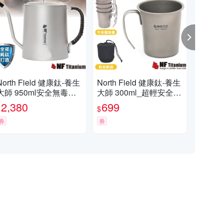
North Field 健康鈦-養生
North Field 健康鈦-養生
【No
大師 950ml安全無毒純
大師 300ml_超輕安全無
ml
鈦手沖式咖啡壺(含鈦蓋)
毒純鈦茶杯.提耳鈦杯
杯】
2,380
699
9
$
$
$
山/
券
券