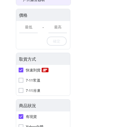
價格
-
確定
取貨方式
快速到貨
7-11常溫
7-11冷凍
商品狀況
有現貨
Yahoo自營