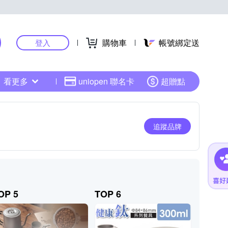
購物車
帳號綁定送
登入
看更多
uniopen 聯名卡
超贈點
追蹤品牌
OP 5
TOP 6
TOP