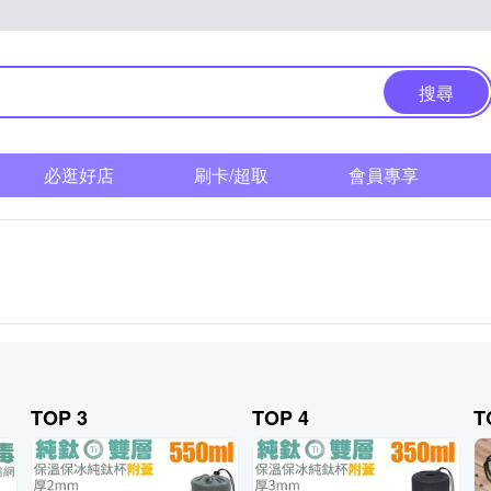
搜尋
必逛好店
刷卡/超取
會員專享
TOP 3
TOP 4
T