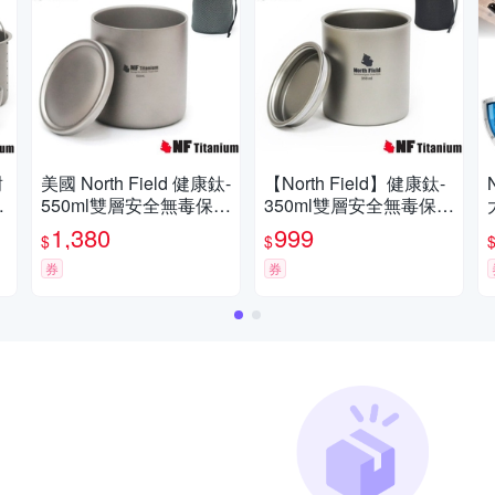
耐
美國 North Field 健康鈦-
【North Field】健康鈦-
鈦
550ml雙層安全無毒保溫
350ml雙層安全無毒保溫
保冰附蓋純鈦杯_TK-91
保冰附蓋純鈦杯(僅115
1,380
999
$
$
109
g).登山露營咖啡杯_NF-
券
007R
券