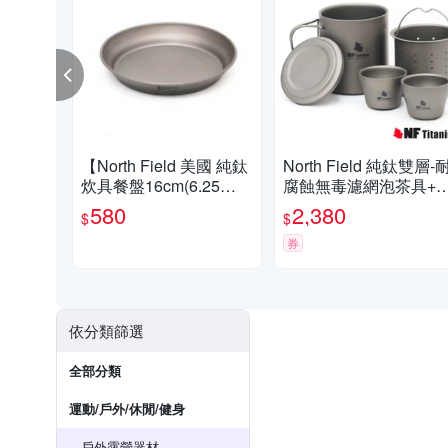
【North Field 美國 純鈦
North Field 純鈦雙層-
炊具餐盤16cm(6.25
腐蝕無毒濾網泡茶具+
吋)】CNDTK200929/登
杯x2_套裝組
580
2,380
$
$
山/露營
券
依分類篩選
全部分類
運動/戶外/休閒/健身
戶外露營器材