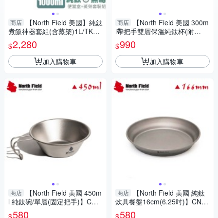
【North Field 美國】純鈦
【North Field 美國 300m
商店
商店
煮飯神器套組(含蒸架)1L/TK12
l帶把手雙層保溫純鈦杯(附
02/登山露營/便當盒套裝/僅203
蓋)】CNDTK11055/登山/露營
2,280
990
$
$
g
加入購物車
加入購物車
【North Field 美國 450m
【North Field 美國 純鈦
商店
商店
l 純鈦碗/單層(固定把手)】CND
炊具餐盤16cm(6.25吋)】CND
TK1119F/登山/露營
TK200929/登山/露營
580
580
$
$