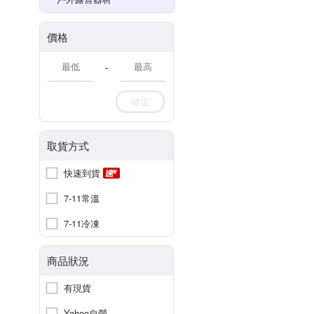
價格
-
確定
取貨方式
快速到貨
7-11常溫
7-11冷凍
商品狀況
有現貨
Yahoo自營