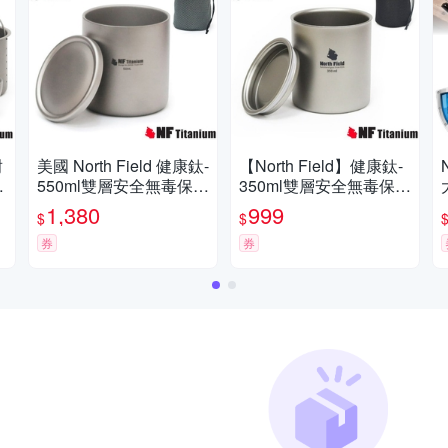
耐
美國 North Field 健康鈦-
【North Field】健康鈦-
鈦
550ml雙層安全無毒保溫
350ml雙層安全無毒保溫
保冰附蓋純鈦杯_TK-91
保冰附蓋純鈦杯(僅115
1,380
999
$
$
109
g).登山露營咖啡杯_NF-
券
007R
券