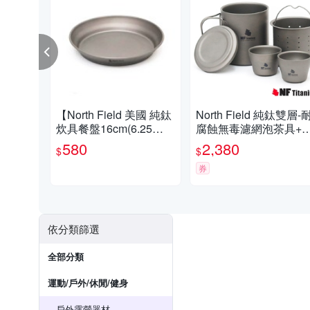
【North Field 美國 純鈦
North Field 純鈦雙層-
炊具餐盤16cm(6.25
腐蝕無毒濾網泡茶具+
吋)】CNDTK200929/登
杯x2_套裝組
580
2,380
$
$
山/露營
券
依分類篩選
全部分類
運動/戶外/休閒/健身
戶外露營器材