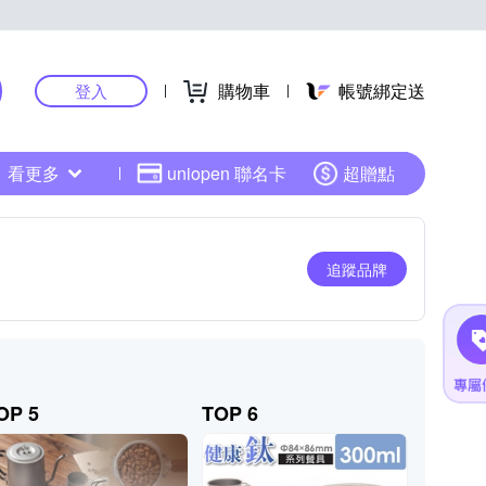
購物車
帳號綁定送
登入
看更多
uniopen 聯名卡
超贈點
追蹤品牌
OP 5
TOP 6
TOP