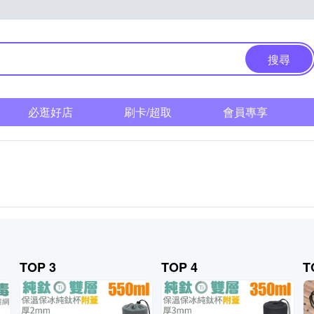
搜尋
必逛好店
刷卡/超取
會員專享
TOP 3
TOP 4
T