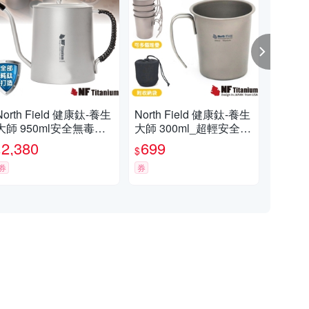
North Field 健康鈦-養生
North Field 健康鈦-養生
【No
大師 950ml安全無毒純
大師 300ml_超輕安全無
ml
鈦手沖式咖啡壺(含鈦蓋)
毒純鈦茶杯.提耳鈦杯
杯】
2,380
699
9
$
$
$
山/
券
券