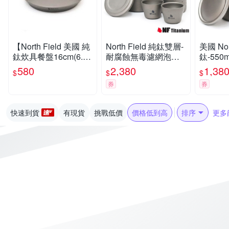
【North Field 美國 純
North Field 純鈦雙層-
美國 Nor
鈦炊具餐盤16cm(6.25
耐腐蝕無毒濾網泡茶
鈦-55
吋)】CNDTK200929/
具+鈦杯x2_套裝組
毒保溫
580
2,380
1,38
$
$
$
登山/露營
杯_TK-9
券
券
快速到貨
有現貨
挑戰低價
價格低到高
排序
更多