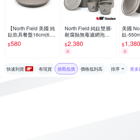
【North Field 美國 純
North Field 純鈦雙層-
美國 Nor
鈦炊具餐盤16cm(6.25
耐腐蝕無毒濾網泡茶
鈦-55
吋)】CNDTK200929/
具+鈦杯x2_套裝組
毒保溫
580
2,380
1,38
$
$
$
登山/露營
杯_TK-9
券
券
快速到貨
有現貨
挑戰低價
價格低到高
排序
更多