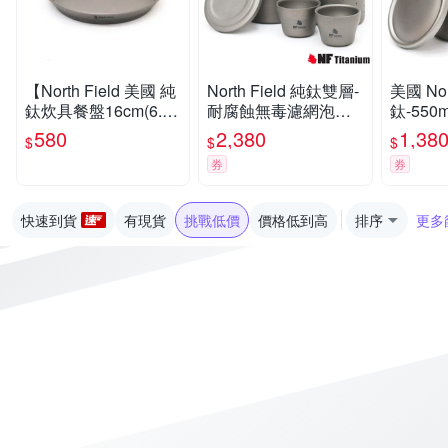
【North Field 美國 純
North Field 純鈦雙層-
美國 Nor
鈦炊具餐盤16cm(6.25
耐腐蝕無毒濾網泡茶
鈦-55
吋)】CNDTK200929/
具+鈦杯x2_套裝組
毒保溫
580
2,380
1,38
$
$
$
登山/露營
杯_TK-9
券
券
快速到貨
有現貨
挑戰低價
價格低到高
排序
更多