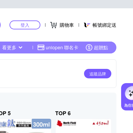
購物車
帳號綁定送
登入
看更多
uniopen 聯名卡
超贈點
追蹤品牌
OP 5
TOP 6
TOP