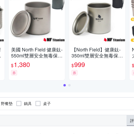
耐
美國 North Field 健康鈦-
【North Field】健康鈦-
鈦
550ml雙層安全無毒保溫
350ml雙層安全無毒保溫
保冰附蓋純鈦杯_TK-91
保冰附蓋純鈦杯(僅115
1,380
999
$
$
109
g).登山露營咖啡杯_NF-
券
007R
券
野餐墊
鍋具
桌子
評