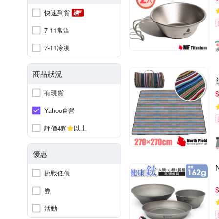
快速到貨
7-11常溫
7-11冷凍
商品狀況
有現貨
$
Yahoo自營
評價4顆
以上
優惠
挑戰低價
$
券
活動