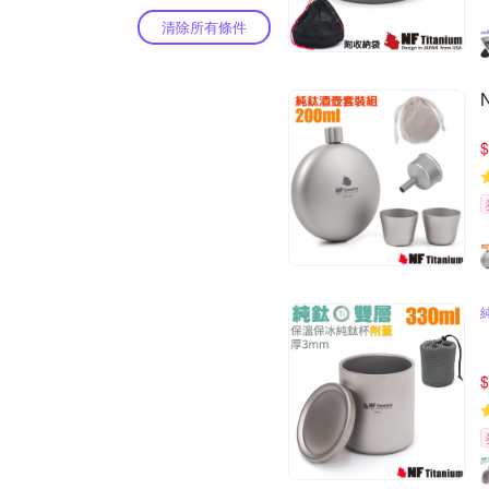
清除所有條件
$
$