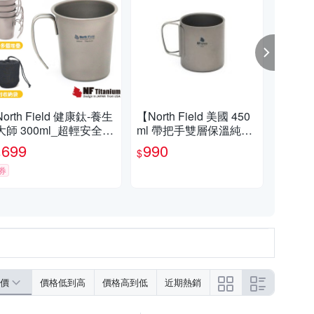
North Field 健康鈦-養生
【North Field 美國 450
Nor
大師 300ml_超輕安全無
ml 帶把手雙層保溫純鈦
量
毒純鈦茶杯.提耳鈦杯
杯】CNDTK91103/登
鈦碗
699
990
1,
$
$
$
山/露營
券
券
價
價格低到高
價格高到低
近期熱銷