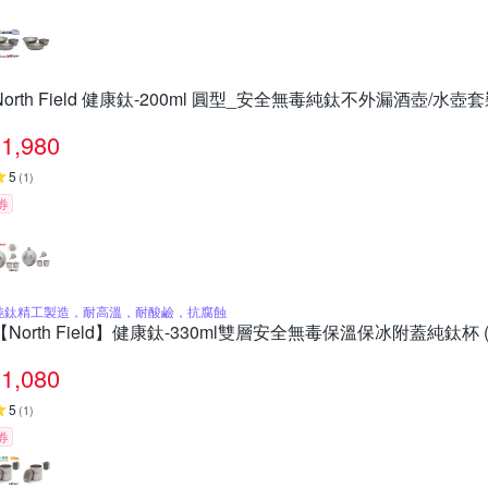
North Field 健康鈦-200ml 圓型_安全無毒純鈦不外漏酒壺/水壺
1,980
5
(
1
)
券
純鈦精工製造，耐高溫，耐酸鹼，抗腐蝕
【North Field】健康鈦-330ml雙層安全無毒保溫保冰附蓋純鈦杯 (僅1
1,080
5
(
1
)
券