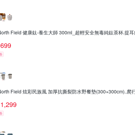
North Field 健康鈦-養生大師 300ml_超輕安全無毒純鈦茶杯.提
699
券
North Field 炫彩民族風 加厚抗撕裂防水野餐墊(300×300cm).
1,299
券