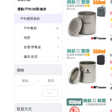
運動/戶外/休閒/健身
$
戶外露營器材
戶外餐廚
31
地墊
3
折疊/野餐桌
1
爐具/炊具
1
$
價格
-
確定
取貨方式
$