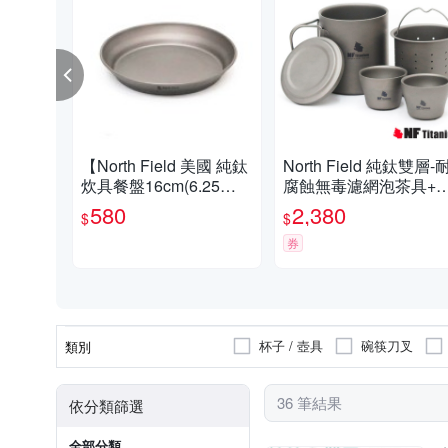
【North Field 美國 純鈦
North Field 純鈦雙層-
炊具餐盤16cm(6.25
腐蝕無毒濾網泡茶具+
吋)】CNDTK200929/登
杯x2_套裝組
580
2,380
$
$
山/露營
券
杯子 / 壺具
碗筷刀叉
類別
36 筆結果
依分類篩選
全部分類