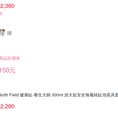
2,380
券
商品折價券
150元
North Field 健康鈦-養生大師 300ml 加大款安全無毒純鈦泡茶
2,280