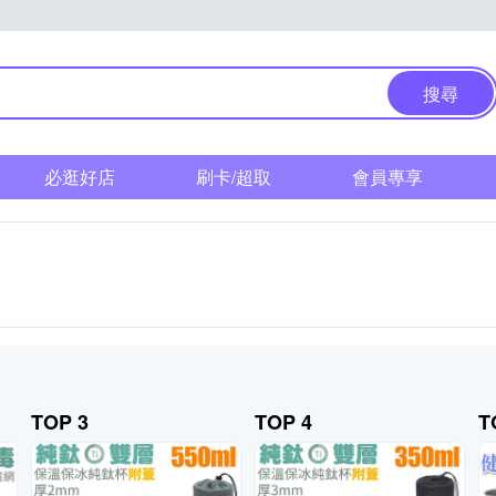
搜尋
必逛好店
刷卡/超取
會員專享
TOP 3
TOP 4
T