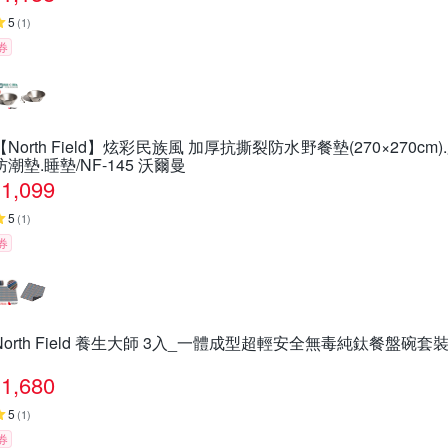
5
(
1
)
券
【North Field】炫彩民族風 加厚抗撕裂防水野餐墊(270×270c
防潮墊.睡墊/NF-145 沃爾曼
1,099
5
(
1
)
券
North Field 養生大師 3入_一體成型超輕安全無毒純鈦餐盤碗套裝
1,680
5
(
1
)
券