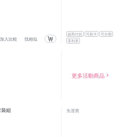
超商付款
可刷卡
可分期
加入比較
找相似
零利率
更多活動商品
具套裝組
免運費